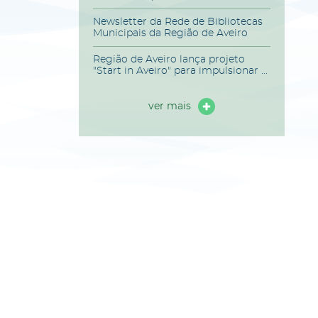
Newsletter da Rede de Bibliotecas
Municipais da Região de Aveiro
Região de Aveiro lança projeto
"Start in Aveiro" para impulsionar ...
ver mais