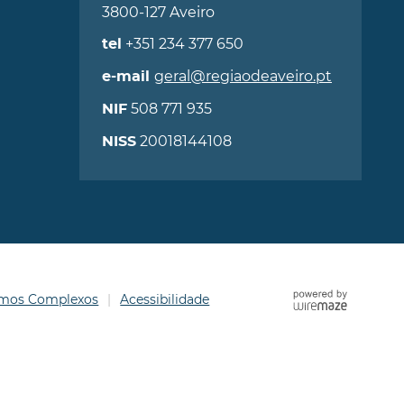
3800-127 Aveiro
+351 234 377 650
tel
geral@regiaodeaveiro.pt
e-mail
508 771 935
NIF
20018144108
NISS
ermos Complexos
Acessibilidade