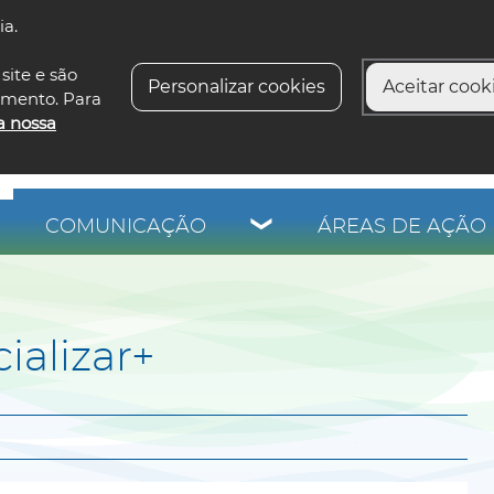
ia.
siga-n
site e são
Personalizar cookies
Aceitar cooki
imento. Para
a nossa
COMUNICAÇÃO
ÁREAS DE AÇÃO 
ializar+