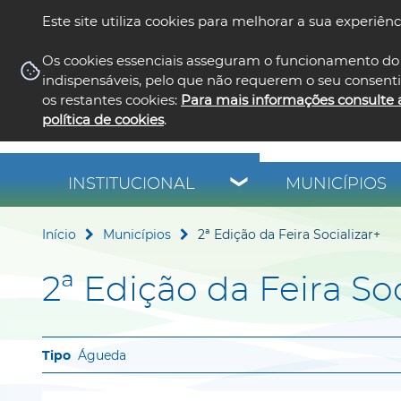
Este site utiliza cookies para melhorar a sua experiênc
Os cookies essenciais asseguram o funcionamento do 
indispensáveis, pelo que não requerem o seu consent
os restantes cookies:
Para mais informações consulte 
política de cookies
.
INSTITUCIONAL
MUNICÍPIOS
Início
Municípios
2ª Edição da Feira Socializar+
2ª Edição da Feira Soc
Águeda