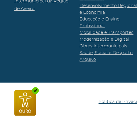
Intermunicipal da Região
Desenvolvimento Regiona
de Aveiro
e Economia
Educação e Ensino
Profissional
Mobilidade e Transportes
Modernização e Digital
Obras Intermunicipais
Saúde, Social e Desporto
Arquivo
Política de Privac