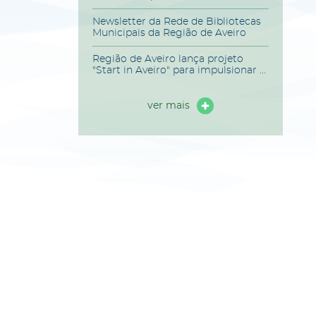
Newsletter da Rede de Bibliotecas
Municipais da Região de Aveiro
Região de Aveiro lança projeto
"Start in Aveiro" para impulsionar ...
ver mais