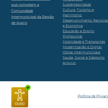
que compõem a
Sustentabilidade
Cultura, Turismo e
Comunidade
Património
Intermunicipal da Região
Desenvolvimento Regiona
de Aveiro
e Economia
Educação e Ensino
Profissional
Mobilidade e Transportes
Modernização e Digital
Obras Intermunicipais
Saúde, Social e Desporto
Arquivo
Política de Privac