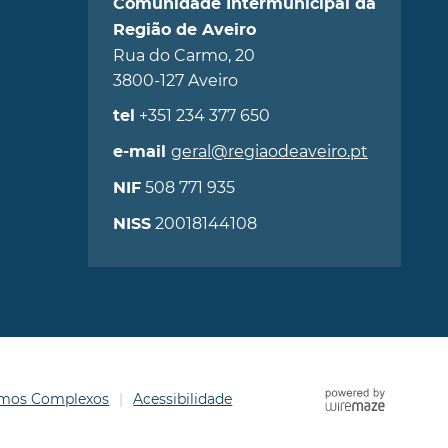
Comunidade Intermunicipal da
Região de Aveiro
Rua do Carmo, 20
3800-127 Aveiro
+351 234 377 650
tel
geral@regiaodeaveiro.pt
e-mail
508 771 935
NIF
20018144108
NISS
ermos Complexos
Acessibilidade