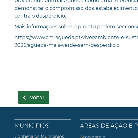
procurando afirmar Águeda como uma referência 
demonstrar o compromisso dos estabelecimentos
contra o desperdício.
Mais informações sobre o projeto podem ser cons
https://www.cm-agueda.pt/viver/ambiente-e-sust
2026/agueda-mais-verde-sem-desperdicio
voltar
MUNICÍPIOS
ÁREAS DE AÇÃO E 
Conheça os Municípios
Ambiente e