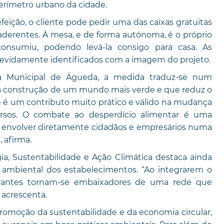
erímetro urbano da cidade.
efeição, o cliente pode pedir uma das caixas gratuitas
 aderentes. À mesa, e de forma autónoma, é o próprio
onsumiu, podendo levá-la consigo para casa. As
devidamente identificados com a imagem do projeto.
ra Municipal de Águeda, a medida traduz-se num
a a construção de um mundo mais verde e que reduz o
te é um contributo muito prático e válido na mudança
rsos. O combate ao desperdício alimentar é uma
e envolver diretamente cidadãos e empresários numa
 afirma.
a, Sustentabilidade e Ação Climática destaca ainda
 ambiental dos estabelecimentos. “Ao integrarem o
aurantes tornam-se embaixadores de uma rede que
 acrescenta.
 promoção da sustentabilidade e da economia circular,