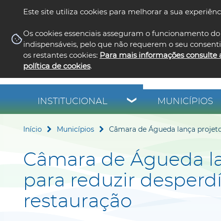
Este site utiliza cookies para melhorar a sua experiênc
Os cookies essenciais asseguram o funcionamento do 
indispensáveis, pelo que não requerem o seu consent
os restantes cookies:
Para mais informações consulte 
política de cookies
.
INSTITUCIONAL
MUNICÍPIOS
Início
Municípios
Câmara de Águeda lança projeto-
Câmara de Águeda la
para reduzir desperd
restauração