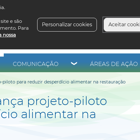
ia.
siga-n
site e são
Personalizar cookies
Aceitar cooki
imento. Para
a nossa
COMUNICAÇÃO
ÁREAS DE AÇÃO 
piloto para reduzir desperdício alimentar na restauração
nça projeto-piloto
ício alimentar na