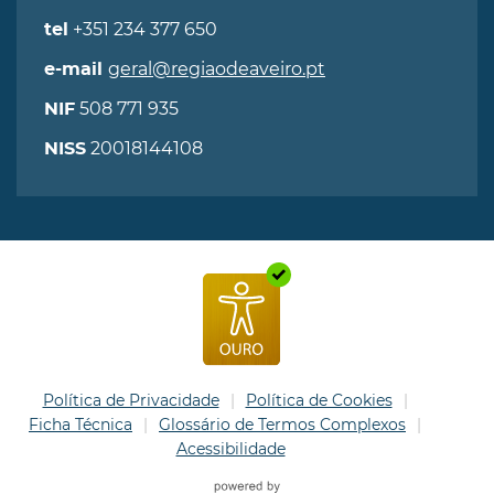
+351 234 377 650
tel
geral@regiaodeaveiro.pt
e-mail
508 771 935
NIF
20018144108
NISS
Política de Privacidade
Política de Cookies
Ficha Técnica
Glossário de Termos Complexos
Acessibilidade