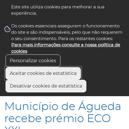
Este site utiliza cookies para melhorar a sua
experiência.
☰ Menu
Os cookies essenciais asseguram o funcionamento
do site e são indispensáveis, pelo que não requerem
o seu consentimento. Para os restantes cookies:
Para mais informações consulte a nossa política de
siga-nos
select language
▼
cookies
.
Personalizar cookies
Aceitar cookies de estatística
Início
Municípios
Desativar cookies de estatística
Município de Águeda recebe prémio ECO XXI
Município de Águeda
recebe prémio ECO