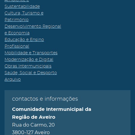
Ambiente e
Sustentabilidade
Cultura, Turismo e
Património
Desenvolvimento Regional
e Economia
Educação e Ensino
Profissional
Mobilidade e Transportes
Modernização e Digital
Obras Intermunicipais
Saúde, Social e Desporto
Arquivo
contactos e informações
Comunidade Intermunicipal da
Região de Aveiro
Rua do Carmo, 20
3800-127 Aveiro