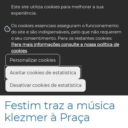
Este site utiliza cookies para melhorar a sua
experiência.
☰ Menu
Os cookies essenciais asseguram o funcionamento
do site e são indispensáveis, pelo que não requerem
o seu consentimento. Para os restantes cookies:
Para mais informações consulte a nossa política de
siga-nos
select language
▼
cookies
.
Personalizar cookies
Aceitar cookies de estatística
Início
Municípios
Desativar cookies de estatística
Festim traz a música klezmer à Praça
Festim traz a música
klezmer à Praça