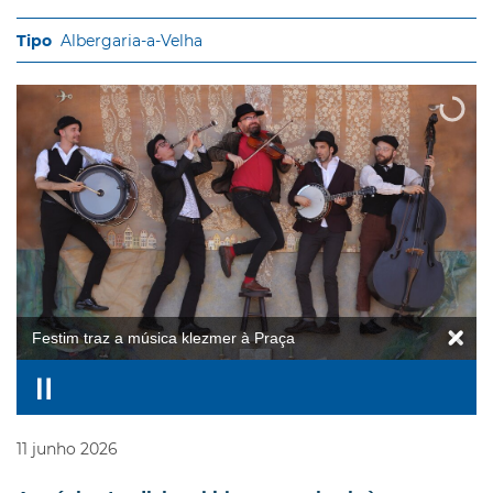
Albergaria-a-Velha
Festim traz a música klezmer à Praça
11
junho
2026