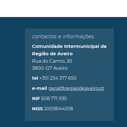
contactos e informações
Comunidade Intermunicipal da
Região de Aveiro
Rua do Carmo, 20
3800-127 Aveiro
+351 234 377 650
tel
geral@regiaodeaveiro.pt
e-mail
508 771 935
NIF
20018144108
NISS