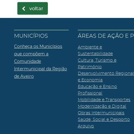
voltar
MUNICÍPIOS
ÁREAS DE AÇÃO E 
Conheça os Municípios
Ambiente e
que compõem a
Sustentabilidade
Cultura, Turismo e
Comunidade
Património
Intermunicipal da Região
Desenvolvimento Regiona
de Aveiro
e Economia
Educação e Ensino
Profissional
Mobilidade e Transportes
Modernização e Digital
Obras Intermunicipais
Saúde, Social e Desporto
Arquivo