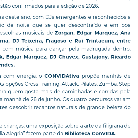
estão confirmados para a edição de 2026.
s deste ano, com DJs emergentes e reconhecidos a
cio de noite que se quer descontraído e em boa
escolhas musicais de
Zorgan, Edgar Marquez, Ana
ma, DJ Teixeira, Fragoso e Rui Trintaeum, entre
a, com música para dançar pela madrugada dentro,
k, Edgar Marquez, DJ Chuvex, Gustajony, Ricardo
endes.
a com energia, o
propõe manhãs de
CONVIDAtiva
 As opções Cross Training, Attack, Pilates, Zumba, Step
ara quem gosta mais de caminhadas e corridas pela
na manhã de 28 de junho. Os quatro percursos variam
ntes descobrir recantos naturais de grande beleza do
 e crianças, uma exposição sobre a arte da filigrana de
lia Alegria” fazem parte da
.
Biblioteca ConVIDA