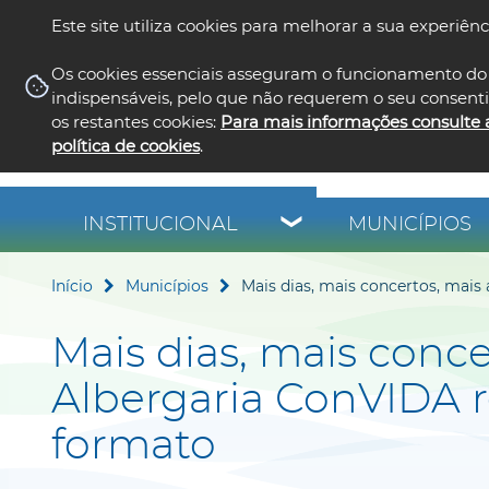
Este site utiliza cookies para melhorar a sua experiênc
Os cookies essenciais asseguram o funcionamento do 
indispensáveis, pelo que não requerem o seu consent
os restantes cookies:
Para mais informações consulte 
política de cookies
.
INSTITUCIONAL
MUNICÍPIOS
Início
Municípios
Mais dias, mais concertos, mai
Mais dias, mais conc
Albergaria ConVIDA 
formato