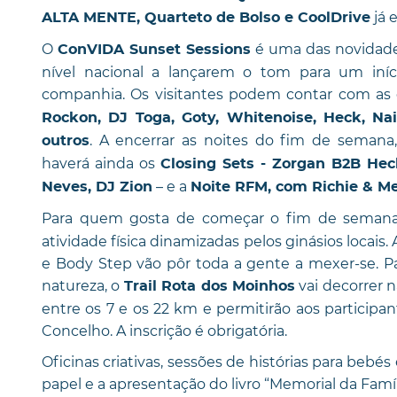
já 
ALTA MENTE, Quarteto de Bolso e CoolDrive
O
é uma das novidade
ConVIDA Sunset Sessions
nível nacional a lançarem o tom para um iní
companhia. Os visitantes podem contar com as 
Rockon, DJ Toga, Goty, Whitenoise, Heck, Nai
. A encerrar as noites do fim de seman
outros
haverá ainda os
Closing Sets - Zorgan B2B Hec
– e a
Neves, DJ Zion
Noite RFM, com Richie & M
Para quem gosta de começar o fim de seman
atividade física dinamizadas pelos ginásios locais.
e Body Step vão pôr toda a gente a mexer-se. P
natureza, o
vai decorrer 
Trail Rota dos Moinhos
entre os 7 e os 22 km e permitirão aos participa
Concelho. A inscrição é obrigatória.
Oficinas criativas, sessões de histórias para bebés
papel e a apresentação do livro “Memorial da Famí