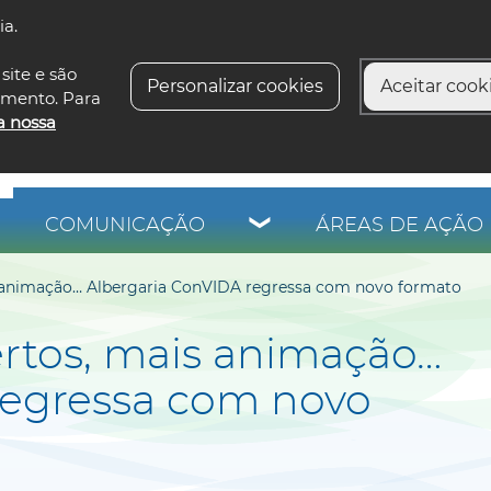
ia.
siga-n
site e são
Personalizar cookies
Aceitar cooki
imento. Para
a nossa
COMUNICAÇÃO
ÁREAS DE AÇÃO 
s animação… Albergaria ConVIDA regressa com novo formato
ertos, mais animação…
regressa com novo