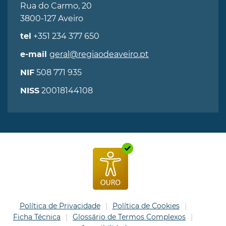
Rua do Carmo, 20
3800-127 Aveiro
+351 234 377 650
tel
geral@regiaodeaveiro.pt
e-mail
508 771 935
NIF
20018144108
NISS
Política de Privacidade
Política de Cookies
Ficha Técnica
Glossário de Termos Complexos