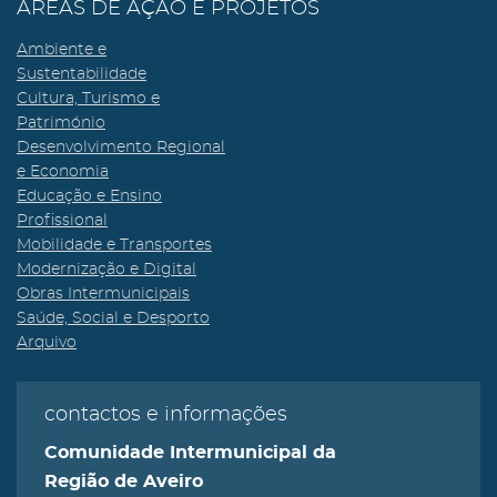
ÁREAS DE AÇÃO E PROJETOS
Ambiente e
Sustentabilidade
Cultura, Turismo e
Património
Desenvolvimento Regional
e Economia
Educação e Ensino
Profissional
Mobilidade e Transportes
Modernização e Digital
Obras Intermunicipais
Saúde, Social e Desporto
Arquivo
contactos e informações
Comunidade Intermunicipal da
Região de Aveiro