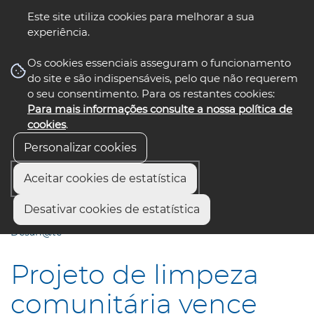
Este site utiliza cookies para melhorar a sua
experiência.
☰ Menu
Os cookies essenciais asseguram o funcionamento
do site e são indispensáveis, pelo que não requerem
o seu consentimento. Para os restantes cookies:
Para mais informações consulte a nossa política de
siga-nos
select language
▼
cookies
.
Personalizar cookies
Aceitar cookies de estatística
Início
Municípios
Desativar cookies de estatística
Projeto de limpeza comunitária vence Concurso de Ideias
Desafi@te
Projeto de limpeza
comunitária vence