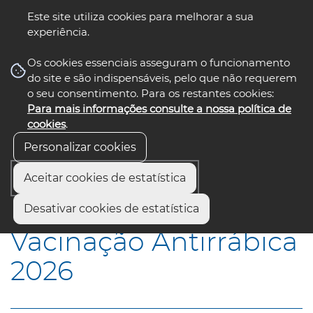
Este site utiliza cookies para melhorar a sua
experiência.
☰ Menu
Os cookies essenciais asseguram o funcionamento
do site e são indispensáveis, pelo que não requerem
o seu consentimento. Para os restantes cookies:
Para mais informações consulte a nossa política de
siga-nos
select language
▼
cookies
.
Personalizar cookies
Aceitar cookies de estatística
Início
Municípios
Vacinação Antirrábica 2026
Desativar cookies de estatística
Vacinação Antirrábica
2026