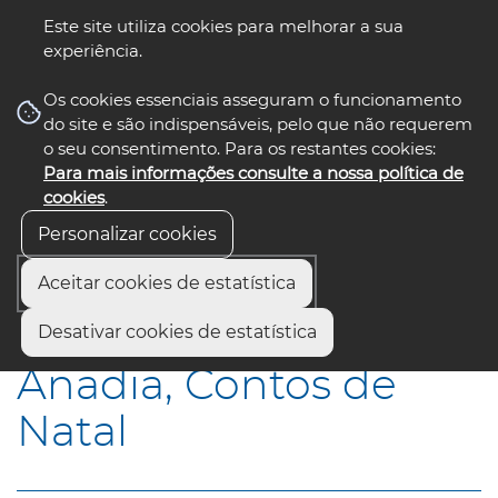
Este site utiliza cookies para melhorar a sua
experiência.
☰ Menu
Os cookies essenciais asseguram o funcionamento
do site e são indispensáveis, pelo que não requerem
o seu consentimento. Para os restantes cookies:
Para mais informações consulte a nossa política de
siga-nos
select language
▼
cookies
.
Personalizar cookies
Aceitar cookies de estatística
Início
Municípios
Anadia, Contos de Natal
Desativar cookies de estatística
Anadia, Contos de
Natal