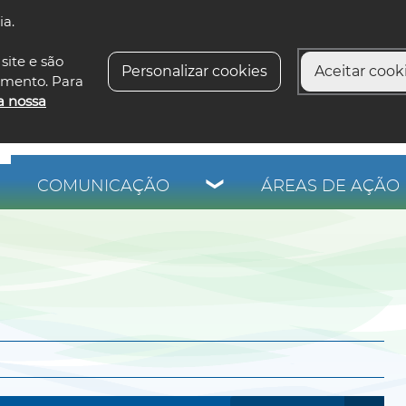
ia.
siga-n
site e são
Personalizar cookies
Aceitar cooki
imento. Para
a nossa
COMUNICAÇÃO
ÁREAS DE AÇÃO 