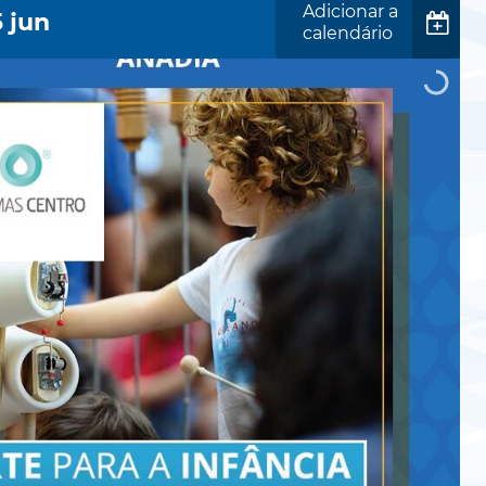
Adicionar a
5
jun
calendário