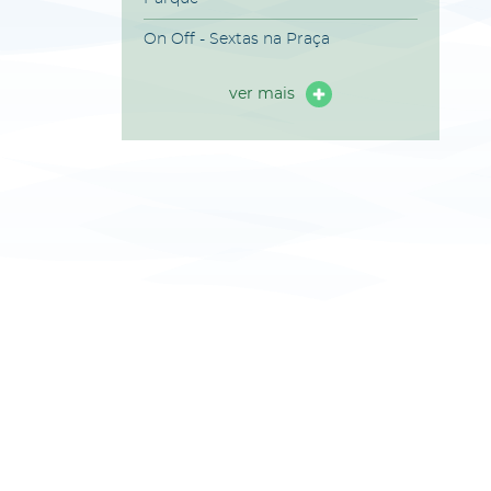
On Off - Sextas na Praça
ver mais