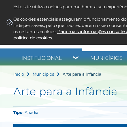
Este site utiliza cookies para melhorar a sua experiênc
Os cookies essenciais asseguram o funcionamento do 
indispensáveis, pelo que não requerem o seu consent
os restantes cookies:
Para mais informações consulte 
política de cookies
.
INSTITUCIONAL
MUNICÍPIOS
Início
Municípios
Arte para a Infância
Arte para a Infância
Anadia