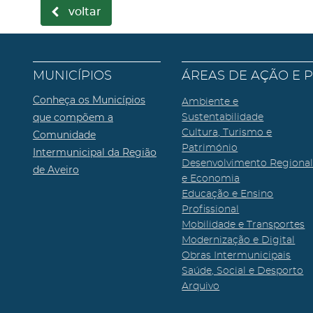
voltar
MUNICÍPIOS
ÁREAS DE AÇÃO E 
Conheça os Municípios
Ambiente e
que compõem a
Sustentabilidade
Cultura, Turismo e
Comunidade
Património
Intermunicipal da Região
Desenvolvimento Regiona
de Aveiro
e Economia
Educação e Ensino
Profissional
Mobilidade e Transportes
Modernização e Digital
Obras Intermunicipais
Saúde, Social e Desporto
Arquivo