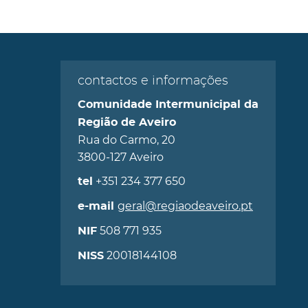
contactos e informações
Comunidade Intermunicipal da
Região de Aveiro
Rua do Carmo, 20
3800-127 Aveiro
+351 234 377 650
tel
geral@regiaodeaveiro.pt
e-mail
508 771 935
NIF
20018144108
NISS