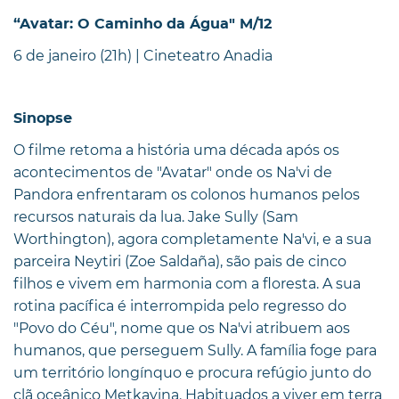
“Avatar: O Caminho da Água" M/12
6 de janeiro (21h) | Cineteatro Anadia
Sinopse
O filme retoma a história uma década após os
acontecimentos de "Avatar" onde os Na'vi de
Pandora enfrentaram os colonos humanos pelos
recursos naturais da lua. Jake Sully (Sam
Worthington), agora completamente Na'vi, e a sua
parceira Neytiri (Zoe Saldaña), são pais de cinco
filhos e vivem em harmonia com a floresta. A sua
rotina pacífica é interrompida pelo regresso do
"Povo do Céu", nome que os Na'vi atribuem aos
humanos, que perseguem Sully. A família foge para
um território longínquo e procura refúgio junto do
clã oceânico Metkayina. Habituados a viver em terra