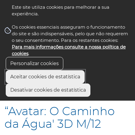
Este site utiliza cookies para melhorar a sua
experiência.
☰ Menu
Os cookies essenciais asseguram o funcionamento
do site e são indispensáveis, pelo que não requerem
o seu consentimento. Para os restantes cookies:
Para mais informações consulte a nossa política de
siga-nos
select language
▼
cookies
.
Personalizar cookies
Aceitar cookies de estatística
Início
Municípios
Desativar cookies de estatística
“Avatar: O Caminho da Água" 3D M/12
“Avatar: O Caminho
da Água' 3D M/12