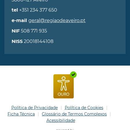
+351 234 377 650
tel
geral@regiaodeaveiro.pt
e-mail
508 771 935
NIF
20018144108
NISS
Política de Privacidade
Política de Cookies
Ficha Técnica
Glossário de Termos Complexos
Acessibilidade