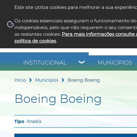
Este site utiliza cookies para melhorar a sua experiênc
Os cookies essenciais asseguram o funcionamento do 
indispensáveis, pelo que não requerem o seu consent
os restantes cookies:
Para mais informações consulte 
política de cookies
.
INSTITUCIONAL
MUNICÍPIOS
Início
Municípios
Boeing Boeing
Boeing Boeing
Anadia