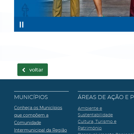
voltar
MUNICÍPIOS
ÁREAS DE AÇÃO E 
Conheça os Municípios
Ambiente e
que compõem a
Sustentabilidade
Cultura, Turismo e
Comunidade
Património
Intermunicipal da Região