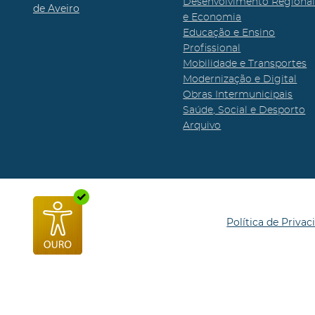
Desenvolvimento Regiona
de Aveiro
e Economia
Educação e Ensino
Profissional
Mobilidade e Transportes
Modernização e Digital
Obras Intermunicipais
Saúde, Social e Desporto
Arquivo
Política de Privac