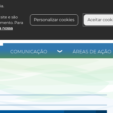
ia.
siga-n
site e são
Personalizar cookies
Aceitar cooki
imento. Para
a nossa
COMUNICAÇÃO
ÁREAS DE AÇÃO 