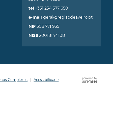
+351 234 377 650
tel
geral@regiaodeaveiro.pt
e-mail
508 771 935
NIF
20018144108
NISS
ermos Complexos
Acessibilidade