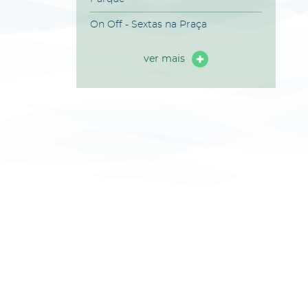
On Off - Sextas na Praça
ver mais