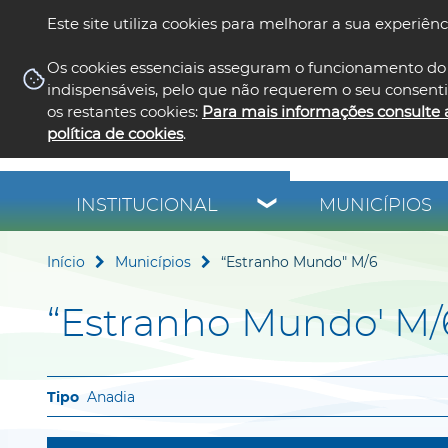
Este site utiliza cookies para melhorar a sua experiênc
Os cookies essenciais asseguram o funcionamento do 
indispensáveis, pelo que não requerem o seu consent
os restantes cookies:
Para mais informações consulte 
política de cookies
.
INSTITUCIONAL
MUNICÍPIOS
Início
Municípios
“Estranho Mundo" M/6
“Estranho Mundo' M/
Anadia