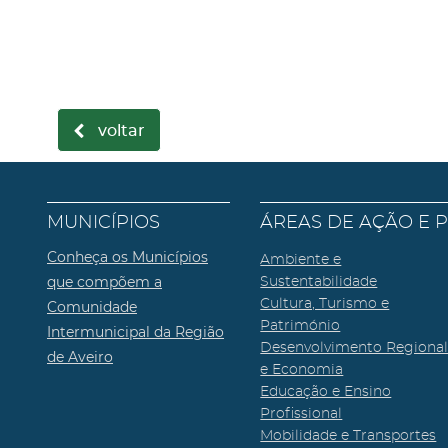
voltar
MUNICÍPIOS
ÁREAS DE AÇÃO E 
Conheça os Municípios
Ambiente e
que compõem a
Sustentabilidade
Cultura, Turismo e
Comunidade
Património
Intermunicipal da Região
Desenvolvimento Regiona
de Aveiro
e Economia
Educação e Ensino
Profissional
Mobilidade e Transportes