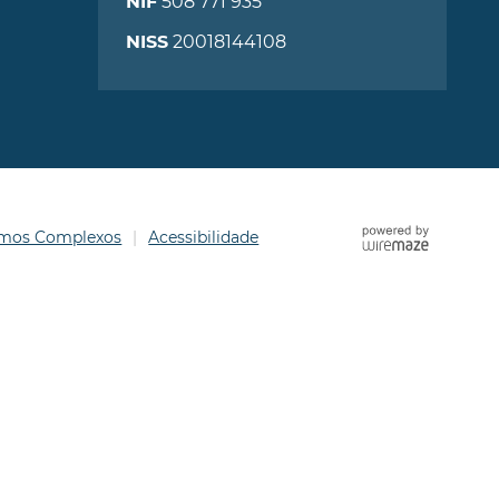
508 771 935
NIF
20018144108
NISS
ermos Complexos
Acessibilidade