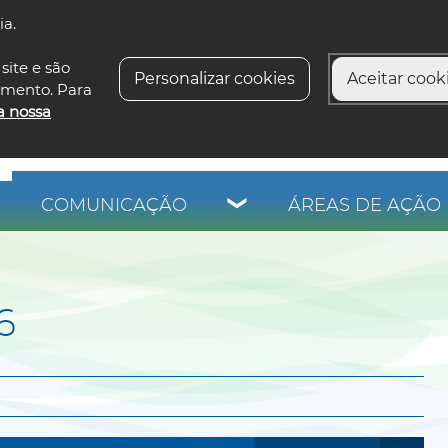
ia.
siga-n
site e são
Personalizar cookies
Aceitar cooki
imento. Para
a nossa
COMUNICAÇÃO
ÁREAS DE AÇÃO 
6