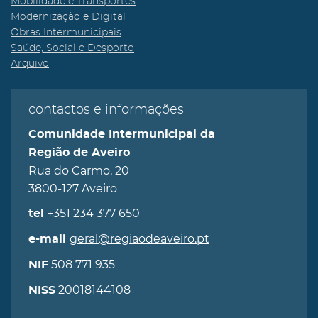
Mobilidade e Transportes
Modernização e Digital
Obras Intermunicipais
Saúde, Social e Desporto
Arquivo
contactos e informações
Comunidade Intermunicipal da
Região de Aveiro
Rua do Carmo, 20
3800-127 Aveiro
+351 234 377 650
tel
geral@regiaodeaveiro.pt
e-mail
508 771 935
NIF
20018144108
NISS