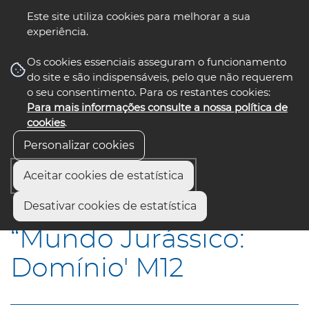
Este site utiliza cookies para melhorar a sua
experiência.
☰ Menu
Os cookies essenciais asseguram o funcionamento
do site e são indispensáveis, pelo que não requerem
o seu consentimento. Para os restantes cookies:
Para mais informações consulte a nossa política de
siga-nos
select language
▼
cookies
.
Personalizar cookies
Aceitar cookies de estatística
Início
Municípios
“Mundo Jurássico: Domínio" M12
Desativar cookies de estatística
“Mundo Jurássico:
Domínio' M12