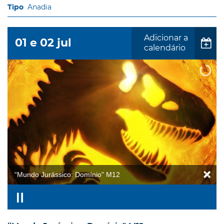
Anadia
Adicionar a
01
e
02
jul
calendário
“Mundo Jurássico: Domínio" M12