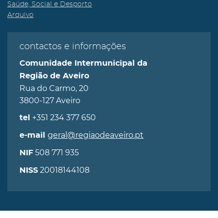
Saúde, Social e Desporto
Arquivo
contactos e informações
Comunidade Intermunicipal da
Região de Aveiro
Rua do Carmo, 20
3800-127 Aveiro
+351 234 377 650
tel
geral@regiaodeaveiro.pt
e-mail
508 771 935
NIF
20018144108
NISS