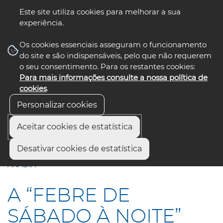
Este site utiliza cookies para melhorar a sua
experiência.
☰ Menu
Os cookies essenciais asseguram o funcionamento
do site e são indispensáveis, pelo que não requerem
o seu consentimento. Para os restantes cookies:
Para mais informações consulte a nossa política de
siga-nos
select language
▼
cookies
.
Personalizar cookies
Aceitar cookies de estatística
Início
Municípios
Desativar cookies de estatística
A “FEBRE DE SÁBADO À NOITE” ESTÁ A CHEGAR A
ANADIA
A “FEBRE DE
SÁBADO À NOITE”