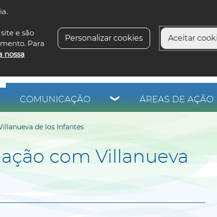
ia.
siga-n
site e são
Personalizar cookies
Aceitar cooki
imento. Para
a nossa
COMUNICAÇÃO
ÁREAS DE AÇÃO 
llanueva de los Infantes
ação com Villanueva