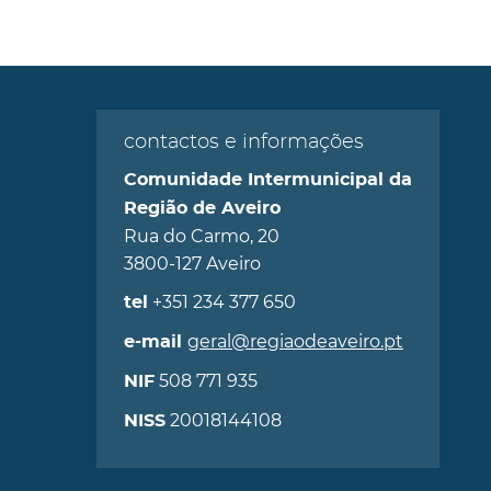
contactos e informações
Comunidade Intermunicipal da
Região de Aveiro
Rua do Carmo, 20
3800-127 Aveiro
+351 234 377 650
tel
geral@regiaodeaveiro.pt
e-mail
508 771 935
NIF
20018144108
NISS