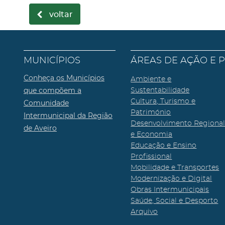
voltar
MUNICÍPIOS
ÁREAS DE AÇÃO E 
Conheça os Municípios
Ambiente e
que compõem a
Sustentabilidade
Cultura, Turismo e
Comunidade
Património
Intermunicipal da Região
Desenvolvimento Regiona
de Aveiro
e Economia
Educação e Ensino
Profissional
Mobilidade e Transportes
Modernização e Digital
Obras Intermunicipais
Saúde, Social e Desporto
Arquivo