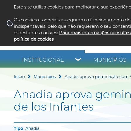
Este site utiliza cookies para melhorar a sua experiênc
Os cookies essenciais asseguram o funcionamento do 
indispensáveis, pelo que não requerem o seu consent
os restantes cookies:
Para mais informações consulte 
política de cookies
.
INSTITUCIONAL
MUNICÍPIOS
Início
Municípios
Anadia aprova geminação com Vi
Anadia aprova gemin
de los Infantes
Anadia