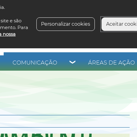
ia.
siga-n
site e são
Personalizar cookies
Aceitar cooki
imento. Para
a nossa
COMUNICAÇÃO
ÁREAS DE AÇÃO 