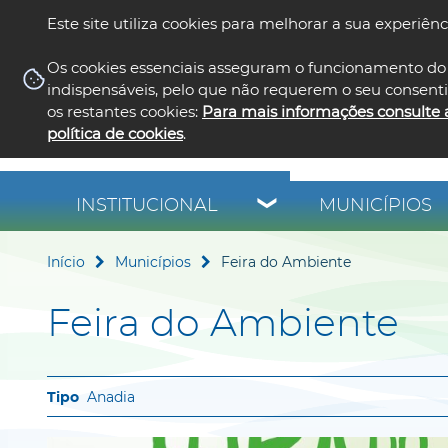
Este site utiliza cookies para melhorar a sua experiênc
Os cookies essenciais asseguram o funcionamento do 
indispensáveis, pelo que não requerem o seu consent
os restantes cookies:
Para mais informações consulte 
política de cookies
.
INSTITUCIONAL
MUNICÍPIOS
Início
Municípios
Feira do Ambiente
Feira do Ambiente
Anadia