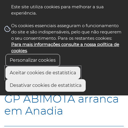
Este site utiliza cookies para melhorar a sua
experiência.
☰ Menu
Os cookies essenciais asseguram o funcionamento
do site e são indispensáveis, pelo que não requerem
o seu consentimento. Para os restantes cookies:
Para mais informações consulte a nossa política de
siga-nos
select language
▼
cookies
.
Personalizar cookies
Aceitar cookies de estatística
Início
Municípios
GP ABIMOTA arranca em Anadia
Desativar cookies de estatística
GP ABIMOTA arranca
em Anadia