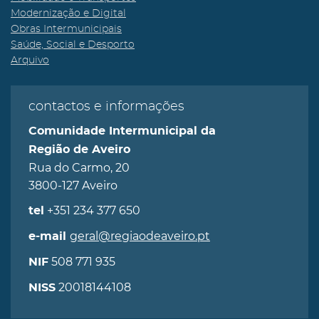
Modernização e Digital
Obras Intermunicipais
Saúde, Social e Desporto
Arquivo
contactos e informações
Comunidade Intermunicipal da
Região de Aveiro
Rua do Carmo, 20
3800-127 Aveiro
+351 234 377 650
tel
geral@regiaodeaveiro.pt
e-mail
508 771 935
NIF
20018144108
NISS