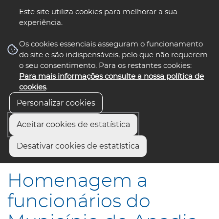
Este site utiliza cookies para melhorar a sua
experiência.
☰ Menu
Os cookies essenciais asseguram o funcionamento
do site e são indispensáveis, pelo que não requerem
o seu consentimento. Para os restantes cookies:
Para mais informações consulte a nossa política de
siga-nos
select language
▼
cookies
.
Personalizar cookies
Aceitar cookies de estatística
Início
Municípios
Desativar cookies de estatística
Homenagem a funcionários do Município de Anadia
Homenagem a
funcionários do