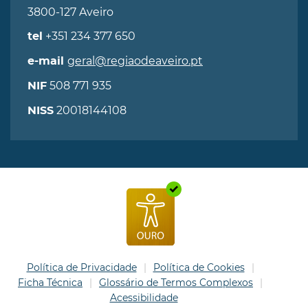
3800-127 Aveiro
+351 234 377 650
tel
geral@regiaodeaveiro.pt
e-mail
508 771 935
NIF
20018144108
NISS
Política de Privacidade
Política de Cookies
Ficha Técnica
Glossário de Termos Complexos
Acessibilidade