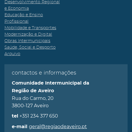
Desenvolvimento Regional
e Economia
Educação e Ensino
Profissional
Mobilidade e Transportes
Modernização e Digital
Obras Intermunicipais
Saúde, Social e Desporto
Arquivo
contactos e informações
Comunidade Intermunicipal da
Região de Aveiro
Rua do Carmo, 20
3800-127 Aveiro
+351 234 377 650
tel
geral@regiaodeaveiro.pt
e-mail