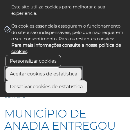
Este site utiliza cookies para melhorar a sua
experiência.
☰ Menu
Os cookies essenciais asseguram o funcionamento
do site e são indispensáveis, pelo que não requerem
o seu consentimento. Para os restantes cookies:
Para mais informações consulte a nossa política de
siga-nos
select language
▼
cookies
.
Personalizar cookies
Aceitar cookies de estatística
Início
Municípios
Desativar cookies de estatística
MUNICÍPIO DE ANADIA ENTREGOU PRÉMIOS DO SORTEIO
DE NATAL
MUNICÍPIO DE
ANADIA ENTREGOU