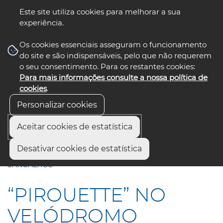
Este site utiliza cookies para melhorar a sua
experiência.
☰ Menu
Os cookies essenciais asseguram o funcionamento
do site e são indispensáveis, pelo que não requerem
o seu consentimento. Para os restantes cookies:
Para mais informações consulte a nossa política de
siga-nos
select language
▼
cookies
.
Personalizar cookies
Aceitar cookies de estatística
Início
Municípios
Desativar cookies de estatística
“PIROUETTE” NO VELÓDROMO NACIONAL, EM
SANGALHOS
“PIROUETTE” NO
VELÓDROMO