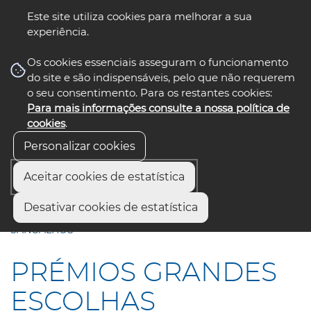
Este site utiliza cookies para melhorar a sua
experiência.
☰ Menu
Os cookies essenciais asseguram o funcionamento
do site e são indispensáveis, pelo que não requerem
o seu consentimento. Para os restantes cookies:
Para mais informações consulte a nossa política de
siga-nos
select language
▼
cookies
.
Personalizar cookies
Aceitar cookies de estatística
Início
Municípios
Desativar cookies de estatística
PRÉMIOS GRANDES ESCOLHAS ENTREGUES EM
SANGALHOS
PRÉMIOS GRANDES
ESCOLHAS