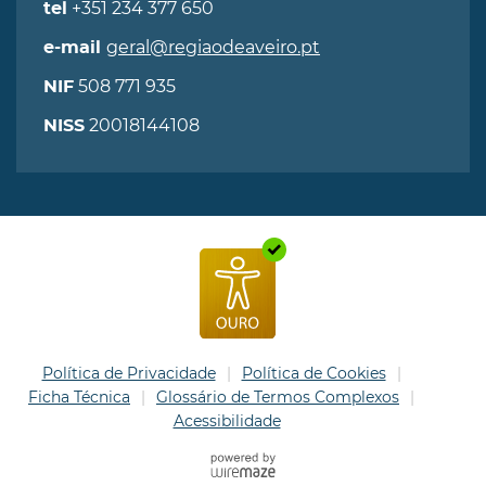
+351 234 377 650
tel
geral@regiaodeaveiro.pt
e-mail
508 771 935
NIF
20018144108
NISS
Política de Privacidade
Política de Cookies
Ficha Técnica
Glossário de Termos Complexos
Acessibilidade