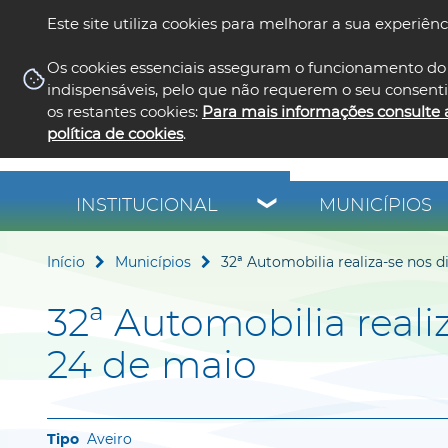
Este site utiliza cookies para melhorar a sua experiênc
Os cookies essenciais asseguram o funcionamento do 
indispensáveis, pelo que não requerem o seu consent
os restantes cookies:
Para mais informações consulte 
política de cookies
.
INSTITUCIONAL
MUNICÍPIOS
Início
Municípios
32ª Automobilia realiza-se nos d
32ª Automobilia realiz
24 de maio
Aveiro