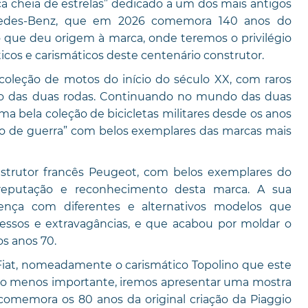
 cheia de estrelas” dedicado a um dos mais antigos
rcedes-Benz, que em 2026 comemora 140 anos do
 que deu origem à marca, onde teremos o privilégio
cos e carismáticos deste centenário construtor.
coleção de motos do início do século XX, com raros
o das duas rodas. Continuando no mundo das duas
a bela coleção de bicicletas militares desde os anos
o de guerra” com belos exemplares das marcas mais
trutor francês Peugeot, com belos exemplares do
reputação e reconhecimento desta marca. A sua
ença com diferentes e alternativos modelos que
ssos e extravagâncias, e que acabou por moldar o
os anos 70.
 Fiat, nomeadamente o carismático Topolino que este
não menos importante, iremos apresentar uma mostra
comemora os 80 anos da original criação da Piaggio