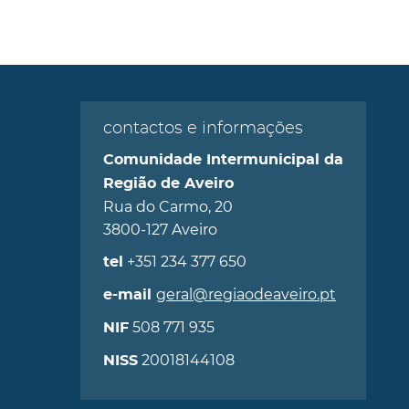
contactos e informações
Comunidade Intermunicipal da
Região de Aveiro
Rua do Carmo, 20
3800-127 Aveiro
+351 234 377 650
tel
geral@regiaodeaveiro.pt
e-mail
508 771 935
NIF
20018144108
NISS