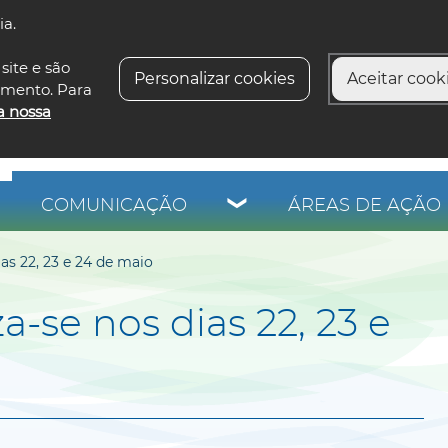
ia.
siga-n
site e são
Personalizar cookies
Aceitar cooki
imento. Para
a nossa
COMUNICAÇÃO
ÁREAS DE AÇÃO 
ias 22, 23 e 24 de maio
a-se nos dias 22, 23 e