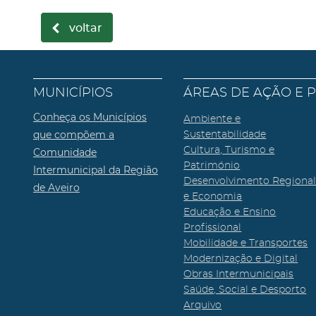
voltar
MUNICÍPIOS
ÁREAS DE AÇÃO E 
Conheça os Municípios
Ambiente e
que compõem a
Sustentabilidade
Cultura, Turismo e
Comunidade
Património
Intermunicipal da Região
Desenvolvimento Regiona
de Aveiro
e Economia
Educação e Ensino
Profissional
Mobilidade e Transportes
Modernização e Digital
Obras Intermunicipais
Saúde, Social e Desporto
Arquivo