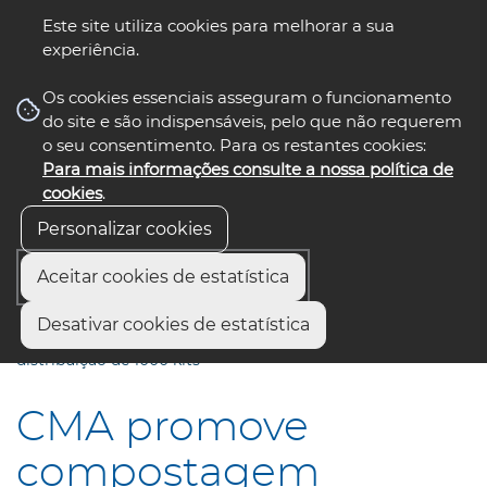
Este site utiliza cookies para melhorar a sua
experiência.
☰ Menu
Os cookies essenciais asseguram o funcionamento
do site e são indispensáveis, pelo que não requerem
o seu consentimento. Para os restantes cookies:
Para mais informações consulte a nossa política de
siga-nos
select language
▼
cookies
.
Personalizar cookies
Aceitar cookies de estatística
Início
Municípios
Desativar cookies de estatística
CMA promove compostagem doméstica com a
distribuição de 1000 kits
CMA promove
compostagem