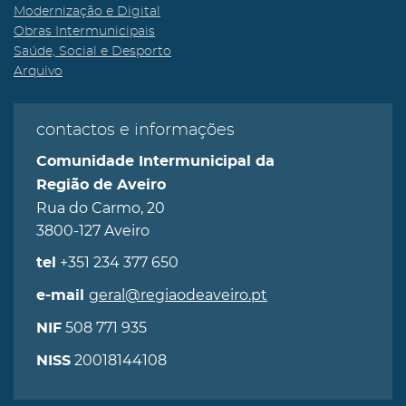
Modernização e Digital
Obras Intermunicipais
Saúde, Social e Desporto
Arquivo
contactos e informações
Comunidade Intermunicipal da
Região de Aveiro
Rua do Carmo, 20
3800-127 Aveiro
+351 234 377 650
tel
geral@regiaodeaveiro.pt
e-mail
508 771 935
NIF
20018144108
NISS