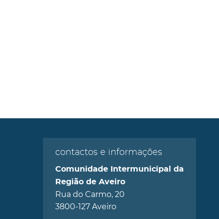
contactos e informações
Comunidade Intermunicipal da
Região de Aveiro
Rua do Carmo, 20
3800-127 Aveiro