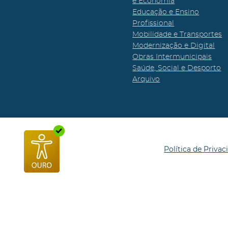
e Economia
Educação e Ensino
Profissional
Mobilidade e Transportes
Modernização e Digital
Obras Intermunicipais
Saúde, Social e Desporto
Arquivo
Política de Privac