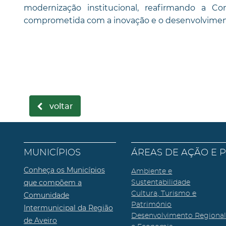
modernização institucional, reafirmando a 
comprometida com a inovação e o desenvolvimen
voltar
MUNICÍPIOS
ÁREAS DE AÇÃO E 
Conheça os Municípios
Ambiente e
que compõem a
Sustentabilidade
Cultura, Turismo e
Comunidade
Património
Intermunicipal da Região
Desenvolvimento Regiona
de Aveiro