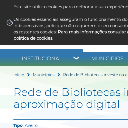
Este site utiliza cookies para melhorar a sua experiênc
Os cookies essenciais asseguram o funcionamento do 
indispensáveis, pelo que não requerem o seu consent
os restantes cookies:
Para mais informações consulte 
política de cookies
.
INSTITUCIONAL
MUNICÍPIOS
Início
Municípios
Rede de Bibliotecas investe na 
Rede de Bibliotecas 
aproximação digital
Aveiro