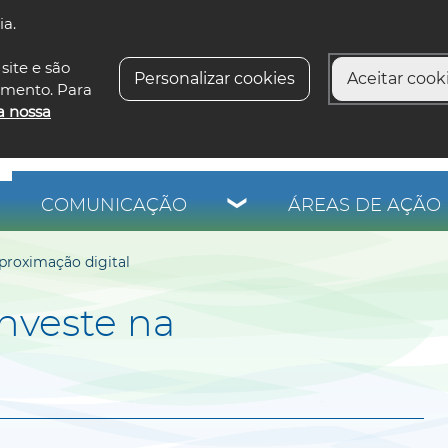
ia.
siga-n
site e são
Personalizar cookies
Aceitar cooki
imento. Para
a nossa
COMUNICAÇÃO
ÁREAS DE AÇÃO 
aproximação digital
investe na