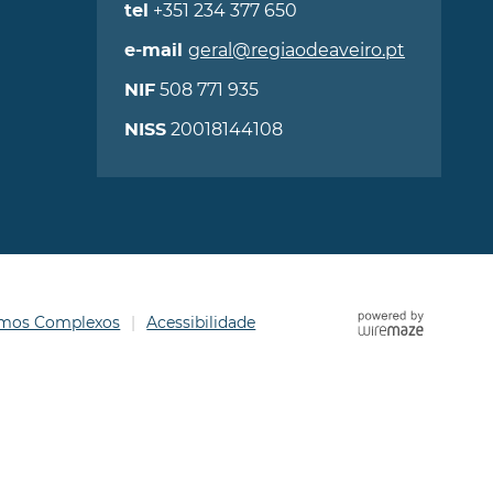
+351 234 377 650
tel
geral@regiaodeaveiro.pt
e-mail
508 771 935
NIF
20018144108
NISS
ermos Complexos
Acessibilidade