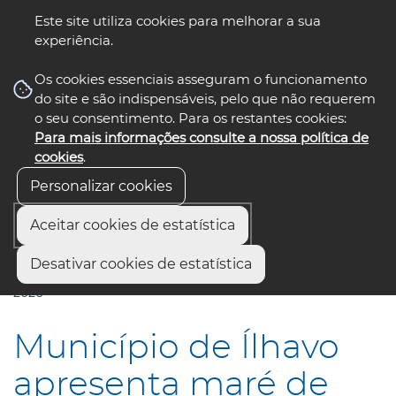
Este site utiliza cookies para melhorar a sua
experiência.
☰ Menu
Os cookies essenciais asseguram o funcionamento
do site e são indispensáveis, pelo que não requerem
o seu consentimento. Para os restantes cookies:
Para mais informações consulte a nossa política de
siga-nos
select language
▼
cookies
.
Personalizar cookies
Aceitar cookies de estatística
Início
Municípios
Desativar cookies de estatística
Município de Ílhavo apresenta maré de eventos de verão
2026
Município de Ílhavo
apresenta maré de