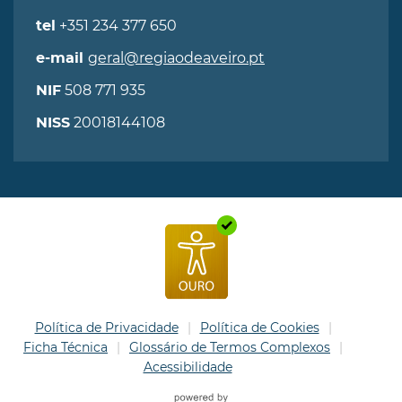
+351 234 377 650
tel
geral@regiaodeaveiro.pt
e-mail
508 771 935
NIF
20018144108
NISS
Política de Privacidade
Política de Cookies
Ficha Técnica
Glossário de Termos Complexos
Acessibilidade