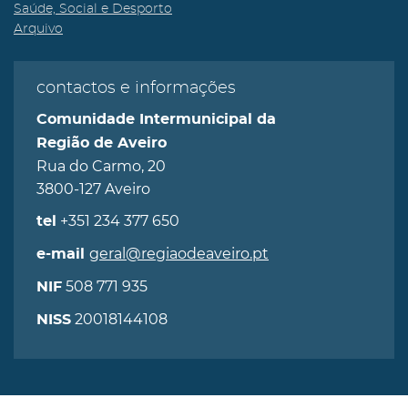
Saúde, Social e Desporto
Arquivo
contactos e informações
Comunidade Intermunicipal da
Região de Aveiro
Rua do Carmo, 20
3800-127 Aveiro
+351 234 377 650
tel
geral@regiaodeaveiro.pt
e-mail
508 771 935
NIF
20018144108
NISS