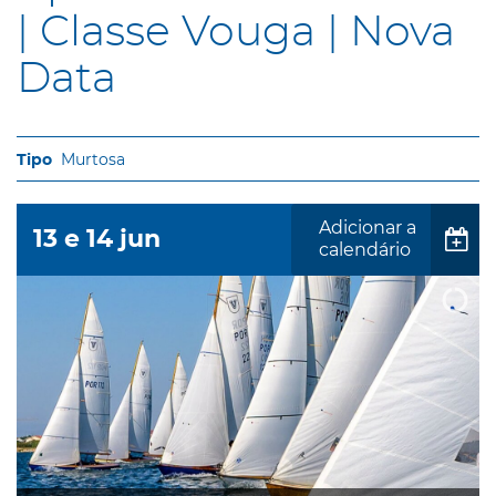
| Classe Vouga | Nova
Data
Murtosa
Adicionar a
13
e
14
jun
calendário