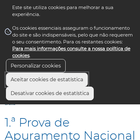
Este site utiliza cookies para melhorar a sua
experiência.
☰ Menu
Os cookies essenciais asseguram o funcionamento
do site e são indispensáveis, pelo que não requerem
o seu consentimento. Para os restantes cookies:
Para mais informações consulte a nossa política de
siga-nos
select language
▼
cookies
.
Personalizar cookies
Aceitar cookies de estatística
Início
Municípios
Desativar cookies de estatística
1.ª Prova de Apuramento Nacional | Classe Vouga | Nova
Data
1.ª Prova de
Apuramento Nacional