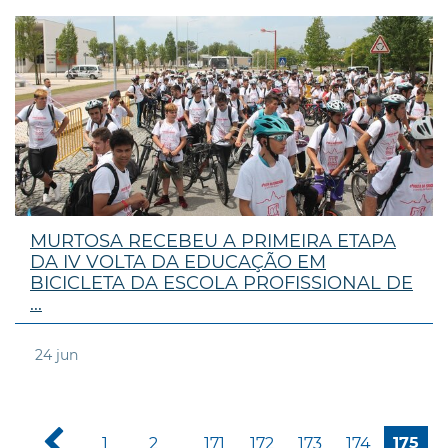
MURTOSA RECEBEU A PRIMEIRA ETAPA
DA IV VOLTA DA EDUCAÇÃO EM
BICICLETA DA ESCOLA PROFISSIONAL DE
...
24
jun
1
2
171
172
173
174
175
...