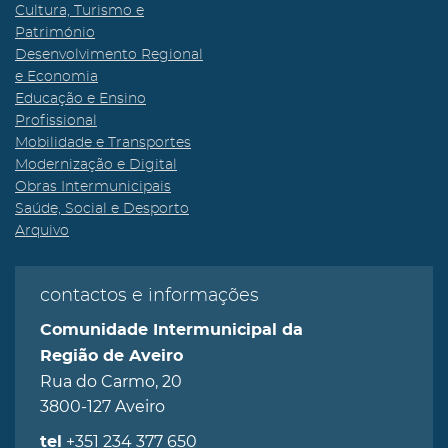
Cultura, Turismo e
Património
Desenvolvimento Regional
e Economia
Educação e Ensino
Profissional
Mobilidade e Transportes
Modernização e Digital
Obras Intermunicipais
Saúde, Social e Desporto
Arquivo
contactos e informações
Comunidade Intermunicipal da
Região de Aveiro
Rua do Carmo, 20
3800-127 Aveiro
+351 234 377 650
tel