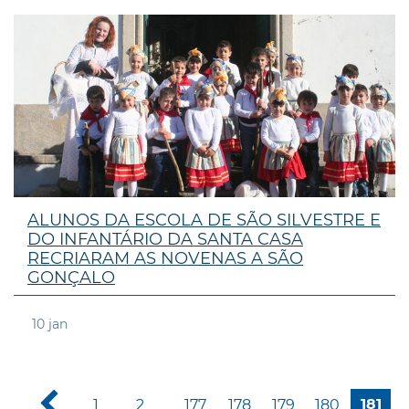
ALUNOS DA ESCOLA DE SÃO SILVESTRE E
DO INFANTÁRIO DA SANTA CASA
RECRIARAM AS NOVENAS A SÃO
GONÇALO
10
jan
1
2
177
178
179
180
181
...