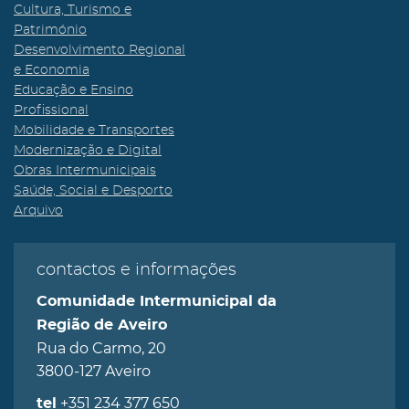
Cultura, Turismo e
Património
Desenvolvimento Regional
e Economia
Educação e Ensino
Profissional
Mobilidade e Transportes
Modernização e Digital
Obras Intermunicipais
Saúde, Social e Desporto
Arquivo
contactos e informações
Comunidade Intermunicipal da
Região de Aveiro
Rua do Carmo, 20
3800-127 Aveiro
+351 234 377 650
tel