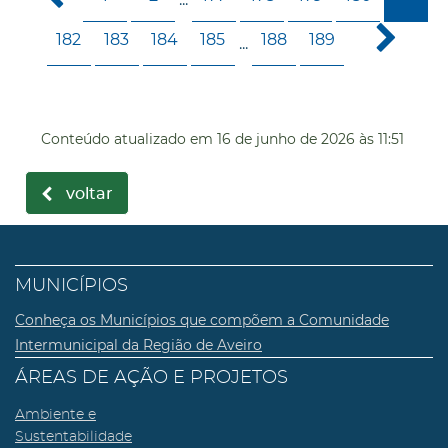
182
183
184
185
188
189
...
Conteúdo atualizado em
16 de junho de 2026
às 11:51
voltar
MUNICÍPIOS
Conheça os Municípios que compõem a Comunidade
Intermunicipal da Região de Aveiro
ÁREAS DE AÇÃO E PROJETOS
Ambiente e
Sustentabilidade