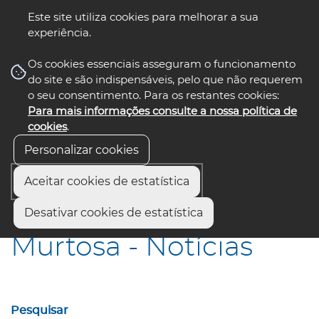
Este site utiliza cookies para melhorar a sua
experiência.
☰ Menu
Os cookies essenciais asseguram o funcionamento
do site e são indispensáveis, pelo que não requerem
o seu consentimento. Para os restantes cookies:
Para mais informações consulte a nossa política de
siga-nos
select language
▼
cookies
.
Personalizar cookies
Aceitar cookies de estatística
Início
Municípios
Murtosa - Notícias
Desativar cookies de estatística
Murtosa - Notícias
Pesquisar