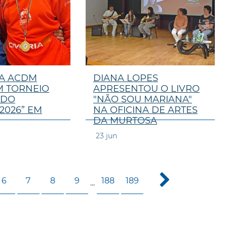
DA ACDM
DIANA LOPES
 TORNEIO
APRESENTOU O LIVRO
 DO
"NÃO SOU MARIANA"
2026” EM
NA OFICINA DE ARTES
DA MURTOSA
23
jun
6
7
8
9
188
189
...