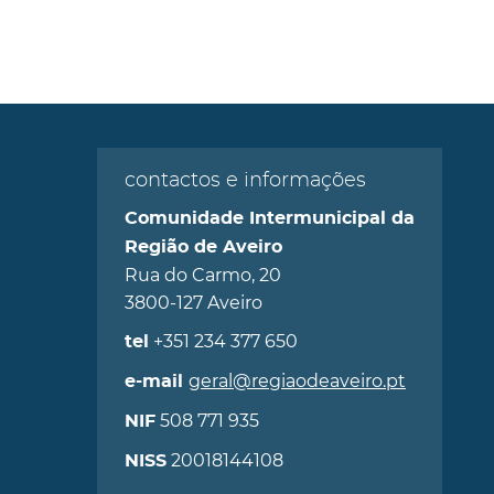
contactos e informações
Comunidade Intermunicipal da
Região de Aveiro
Rua do Carmo, 20
3800-127 Aveiro
+351 234 377 650
tel
geral@regiaodeaveiro.pt
e-mail
508 771 935
NIF
20018144108
NISS