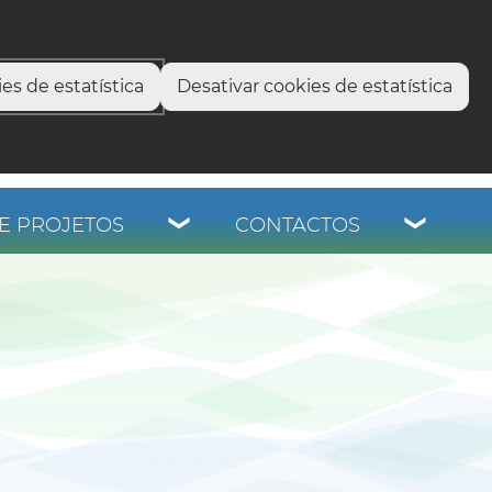
select language
▼
os
es de estatística
Desativar cookies de estatística
E PROJETOS
CONTACTOS