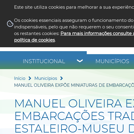
Este site utiliza cookies para melhorar a sua experiênc
Os cookies essenciais asseguram o funcionamento do 
indispensáveis, pelo que não requerem o seu consent
os restantes cookies:
Para mais informações consulte 
política de cookies
.
INSTITUCIONAL
MUNICÍPIOS
Início
Municípios
MANUEL OLIVEIRA EXPÕE MINIATURAS DE EMBARCAÇÕ
MANUEL OLIVEIRA E
EMBARCAÇÕES TRAD
ESTALEIRO-MUSEU 