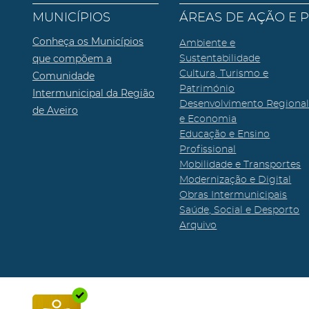
MUNICÍPIOS
ÁREAS DE AÇÃO E 
Conheça os Municípios
Ambiente e
que compõem a
Sustentabilidade
Cultura, Turismo e
Comunidade
Património
Intermunicipal da Região
Desenvolvimento Regiona
de Aveiro
e Economia
Educação e Ensino
Profissional
Mobilidade e Transportes
Modernização e Digital
Obras Intermunicipais
Saúde, Social e Desporto
Arquivo