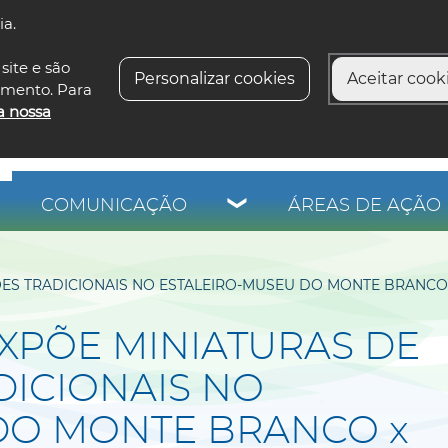
ia.
siga-n
site e são
Personalizar cookies
Aceitar cooki
imento. Para
a nossa
COMUNICAÇÃO
ÁREAS DE AÇÃO 
ES TRADICIONAIS NO ESTALEIRO-MUSEU DO MONTE BRANCO
XPÕE MINIATURAS DE
ICIONAIS NO
DO MONTE BRANCO x