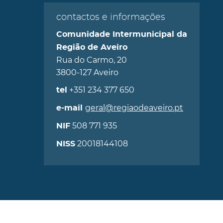
contactos e informações
Comunidade Intermunicipal da
Região de Aveiro
Rua do Carmo, 20
3800-127 Aveiro
+351 234 377 650
tel
geral@regiaodeaveiro.pt
e-mail
508 771 935
NIF
20018144108
NISS