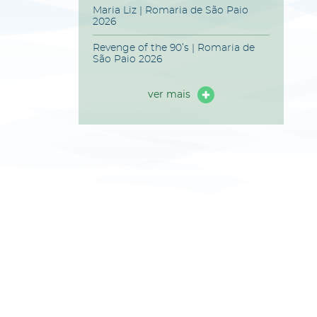
Maria Liz | Romaria de São Paio
2026
Revenge of the 90’s | Romaria de
São Paio 2026
ver mais