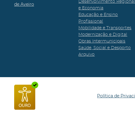
Desenvolvimento Regiona
de Aveiro
e Economia
Educação e Ensino
Profissional
Mobilidade e Transportes
Modernização e Digital
Obras Intermunicipais
Saúde, Social e Desporto
Arquivo
Política de Privac