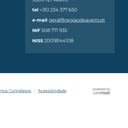
+351 234 377 650
tel
geral@regiaodeaveiro.pt
e-mail
508 771 935
NIF
20018144108
NISS
ermos Complexos
Acessibilidade