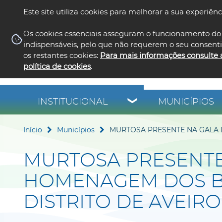
Este site utiliza cookies para melhorar a sua experiênc
Os cookies essenciais asseguram o funcionamento do 
indispensáveis, pelo que não requerem o seu consent
os restantes cookies:
Para mais informações consulte 
política de cookies
.
INSTITUCIONAL
MUNICÍPIOS
Início
Municípios
MURTOSA PRESENTE NA GALA 
MURTOSA PRESENTE
HOMENAGEM DOS B
DISTRITO DE AVEIRO