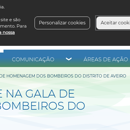
ia.
siga-n
site e são
Personalizar cookies
Aceitar cooki
imento. Para
a nossa
COMUNICAÇÃO
ÁREAS DE AÇÃO 
DE HOMENAGEM DOS BOMBEIROS DO DISTRITO DE AVEIRO
 NA GALA DE
OMBEIROS DO