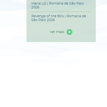
Maria Liz | Romaria de São Paio
2026
Revenge of the 90’s | Romaria de
São Paio 2026
ver mais