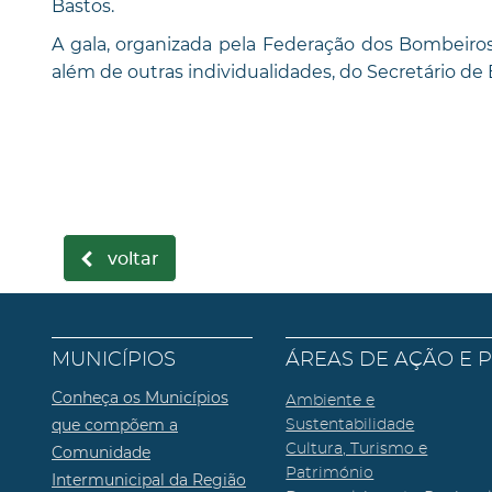
Bastos.
A gala, organizada pela Federação dos Bombeiros
além de outras individualidades, do Secretário de 
voltar
MUNICÍPIOS
ÁREAS DE AÇÃO E 
Conheça os Municípios
Ambiente e
que compõem a
Sustentabilidade
Cultura, Turismo e
Comunidade
Património
Intermunicipal da Região