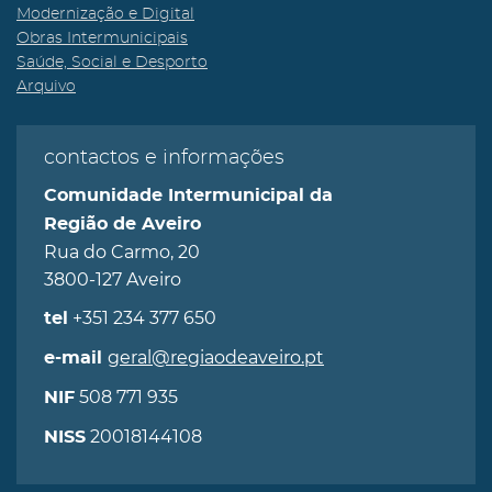
Modernização e Digital
Obras Intermunicipais
Saúde, Social e Desporto
Arquivo
contactos e informações
Comunidade Intermunicipal da
Região de Aveiro
Rua do Carmo, 20
3800-127 Aveiro
+351 234 377 650
tel
geral@regiaodeaveiro.pt
e-mail
508 771 935
NIF
20018144108
NISS