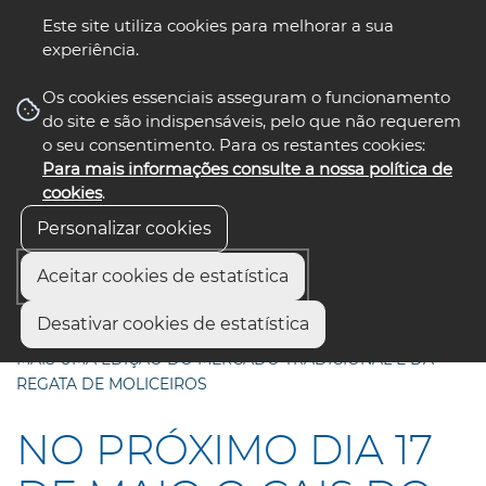
Este site utiliza cookies para melhorar a sua
experiência.
☰ Menu
Os cookies essenciais asseguram o funcionamento
do site e são indispensáveis, pelo que não requerem
o seu consentimento. Para os restantes cookies:
Para mais informações consulte a nossa política de
siga-nos
select language
▼
cookies
.
Personalizar cookies
Aceitar cookies de estatística
Início
Municípios
Desativar cookies de estatística
NO PRÓXIMO DIA 17 DE MAIO O CAIS DO BICO RECEBE
MAIS UMA EDIÇÃO DO MERCADO TRADICIONAL E DA
REGATA DE MOLICEIROS
NO PRÓXIMO DIA 17