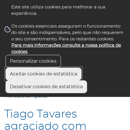
Este site utiliza cookies para melhorar a sua
experiência.
☰ Menu
Os cookies essenciais asseguram o funcionamento
do site e são indispensáveis, pelo que não requerem
o seu consentimento. Para os restantes cookies:
Para mais informações consulte a nossa política de
siga-nos
select language
▼
cookies
.
Personalizar cookies
Aceitar cookies de estatística
Início
Municípios
Desativar cookies de estatística
Tiago Tavares agraciado com Medalha de Mérito do
Município de Águeda
Tiago Tavares
agraciado com