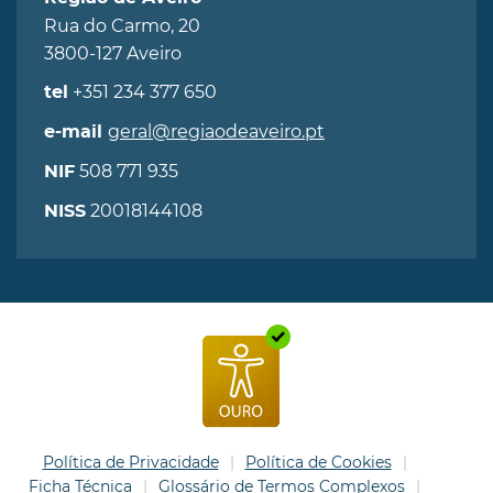
Rua do Carmo, 20
3800-127 Aveiro
+351 234 377 650
tel
geral@regiaodeaveiro.pt
e-mail
508 771 935
NIF
20018144108
NISS
Política de Privacidade
Política de Cookies
Ficha Técnica
Glossário de Termos Complexos