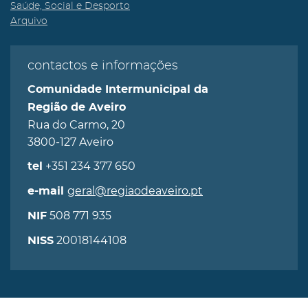
Saúde, Social e Desporto
Arquivo
contactos e informações
Comunidade Intermunicipal da
Região de Aveiro
Rua do Carmo, 20
3800-127 Aveiro
+351 234 377 650
tel
geral@regiaodeaveiro.pt
e-mail
508 771 935
NIF
20018144108
NISS