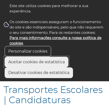
Este site utiliza cookies para melhorar a sua
experiência.
☰ Menu
Os cookies essenciais asseguram o funcionamento
do site e são indispensáveis, pelo que não requerem
o seu consentimento. Para os restantes cookies:
Para mais informações consulte a nossa política de
siga-nos
select language
▼
cookies
.
Personalizar cookies
Aceitar cookies de estatística
Início
Municípios
Desativar cookies de estatística
Transportes Escolares | Candidaturas
Transportes Escolares
| Candidaturas