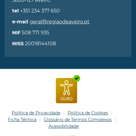
3800-127 Aveiro
+351 234 377 650
tel
geral@regiaodeaveiro.pt
e-mail
508 771 935
NIF
20018144108
NISS
Política de Privacidade
Política de Cookies
Ficha Técnica
Glossário de Termos Complexos
Acessibilidade