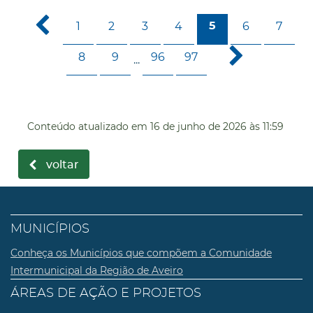
1
2
3
4
6
7
5
8
9
96
97
...
Conteúdo atualizado em
16 de junho de 2026
às 11:59
voltar
MUNICÍPIOS
Conheça os Municípios que compõem a Comunidade
Intermunicipal da Região de Aveiro
ÁREAS DE AÇÃO E PROJETOS