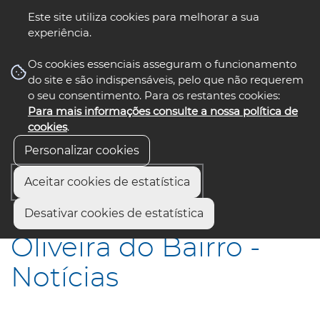
Este site utiliza cookies para melhorar a sua
experiência.
☰ Menu
Os cookies essenciais asseguram o funcionamento
do site e são indispensáveis, pelo que não requerem
o seu consentimento. Para os restantes cookies:
Para mais informações consulte a nossa política de
siga-nos
select language
▼
cookies
.
Personalizar cookies
Aceitar cookies de estatística
Início
Municípios
Oliveira do Bairro - Notícias
Desativar cookies de estatística
Oliveira do Bairro -
Notícias