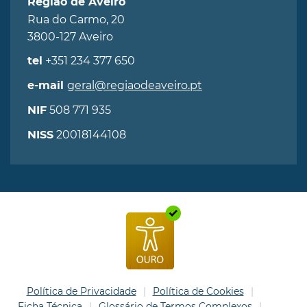
Região de Aveiro
Rua do Carmo, 20
3800-127 Aveiro
+351 234 377 650
tel
geral@regiaodeaveiro.pt
e-mail
508 771 935
NIF
20018144108
NISS
Política de Privacidade
Política de Cookies
Ficha Técnica
Glossário de Termos Complexos