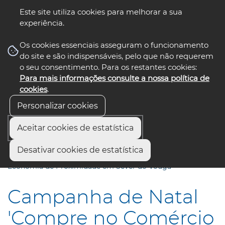
Este site utiliza cookies para melhorar a sua
experiência.
☰ Menu
Os cookies essenciais asseguram o funcionamento
do site e são indispensáveis, pelo que não requerem
o seu consentimento. Para os restantes cookies:
Para mais informações consulte a nossa política de
siga-nos
select language
▼
cookies
.
Personalizar cookies
Aceitar cookies de estatística
Início
Municípios
Desativar cookies de estatística
Campanha de Natal "Compre no Comércio Local" reforça
Economia de Proximidade em Sever do Vouga
Campanha de Natal
'Compre no Comércio