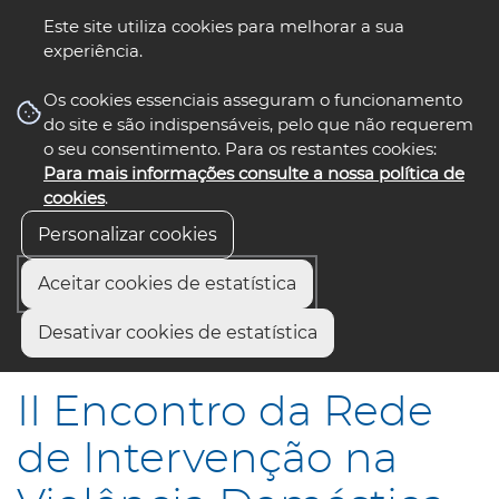
Este site utiliza cookies para melhorar a sua
experiência.
☰ Menu
Os cookies essenciais asseguram o funcionamento
do site e são indispensáveis, pelo que não requerem
o seu consentimento. Para os restantes cookies:
Para mais informações consulte a nossa política de
siga-nos
select language
▼
cookies
.
Personalizar cookies
Aceitar cookies de estatística
Início
Municípios
Desativar cookies de estatística
II Encontro da Rede de Intervenção na Violência Doméstica
II Encontro da Rede
de Intervenção na