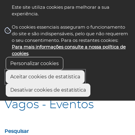
Este site utiliza cookies para melhorar a sua
experiência.
☰ Menu
Os cookies essenciais asseguram o funcionamento
do site e são indispensáveis, pelo que não requerem
o seu consentimento. Para os restantes cookies:
Para mais informações consulte a nossa política de
siga-nos
select language
▼
cookies
.
Personalizar cookies
Aceitar cookies de estatística
Início
Municípios
Vagos - Eventos
Desativar cookies de estatística
Vagos - Eventos
Pesquisar