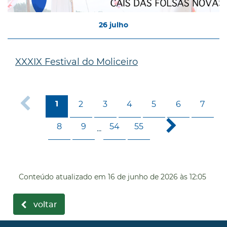
26
julho
XXXIX Festival do Moliceiro
2
3
4
5
6
7
1
8
9
54
55
...
Conteúdo atualizado em
16 de junho de 2026
às 12:05
voltar