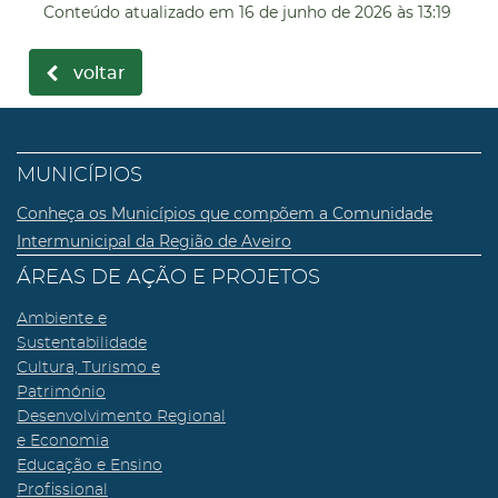
Conteúdo atualizado em
16 de junho de 2026
às 13:19
voltar
MUNICÍPIOS
Conheça os Municípios que compõem a Comunidade
Intermunicipal da Região de Aveiro
ÁREAS DE AÇÃO E PROJETOS
Ambiente e
Sustentabilidade
Cultura, Turismo e
Património
Desenvolvimento Regional
e Economia
Educação e Ensino
Profissional