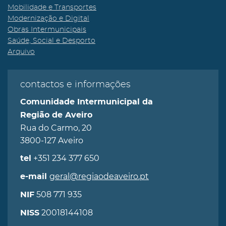
Mobilidade e Transportes
Modernização e Digital
Obras Intermunicipais
Saúde, Social e Desporto
Arquivo
contactos e informações
Comunidade Intermunicipal da
Região de Aveiro
Rua do Carmo, 20
3800-127 Aveiro
+351 234 377 650
tel
geral@regiaodeaveiro.pt
e-mail
508 771 935
NIF
20018144108
NISS