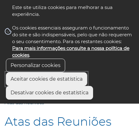
Este site utiliza cookies para melhorar a sua
experiência.
☰ Menu
Os cookies essenciais asseguram o funcionamento
do site e são indispensáveis, pelo que não requerem
o seu consentimento. Para os restantes cookies:
Para mais informações consulte a nossa política de
siga-nos
select language
▼
cookies
.
Personalizar cookies
Aceitar cookies de estatística
Início
Institucional
Órgãos sociais
Desativar cookies de estatística
Secretariado Executivo Intermunicipal
Atas das Reuniões
Atas das Reuniões