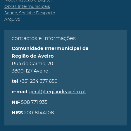
Modernização e Digital
Obras Intermunicipais
Saúde, Social e Desporto
Arquivo
contactos e informações
Comunidade Intermunicipal da
Região de Aveiro
Rua do Carmo, 20
3800-127 Aveiro
+351 234 377 650
tel
geral@regiaodeaveiro.pt
e-mail
508 771 935
NIF
20018144108
NISS