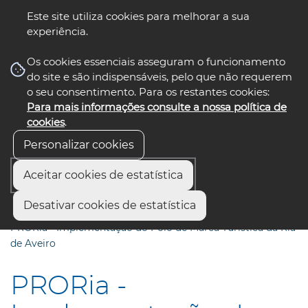
Este site utiliza cookies para melhorar a sua
experiência.
☰ Menu
Os cookies essenciais asseguram o funcionamento
do site e são indispensáveis, pelo que não requerem
o seu consentimento. Para os restantes cookies:
Para mais informações consulte a nossa política de
siga-nos
select language
▼
cookies
.
Personalizar cookies
Aceitar cookies de estatística
Início
Áreas de Ação e Projetos
Arquivo
Desativar cookies de estatística
Grupo de Ação Costeira (2007-2013)
PRORia - Implementação do Pólo de Marca Turística da Ria
de Aveiro
PRORia -