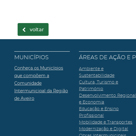
voltar
MUNICÍPIOS
ÁREAS DE AÇÃO E 
Conheça os Municípios
Ambiente e
que compõem a
Sustentabilidade
Cultura, Turismo e
Comunidade
Património
Intermunicipal da Região
Desenvolvimento Regiona
de Aveiro
e Economia
Educação e Ensino
Profissional
Mobilidade e Transportes
Modernização e Digital
Obras Intermunicipais