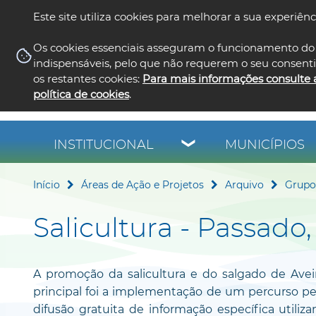
Este site utiliza cookies para melhorar a sua experiênc
Os cookies essenciais asseguram o funcionamento do 
indispensáveis, pelo que não requerem o seu consent
os restantes cookies:
Para mais informações consulte 
política de cookies
.
INSTITUCIONAL
MUNICÍPIOS
Início
Áreas de Ação e Projetos
Arquivo
Grupo 
Salicultura - Passado
A promoção da salicultura e do salgado de Aveiro
principal foi a implementação de um percurso p
difusão gratuita de informação específica util