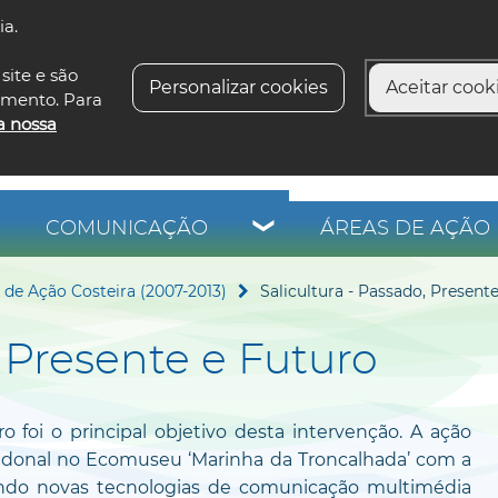
ia.
siga-n
site e são
Personalizar cookies
Aceitar cooki
imento. Para
a nossa
COMUNICAÇÃO
ÁREAS DE AÇÃO 
de Ação Costeira (2007-2013)
Salicultura - Passado, Present
, Presente e Futuro
 foi o principal objetivo desta intervenção. A ação
edonal no Ecomuseu ‘Marinha da Troncalhada’ com a
izando novas tecnologias de comunicação multimédia