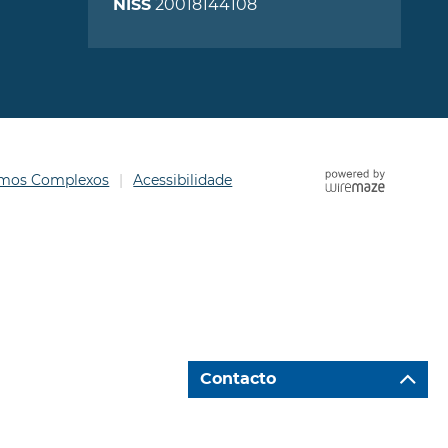
20018144108
NISS
ermos Complexos
Acessibilidade
Contacto
Ir para "Caixa de Contacto"