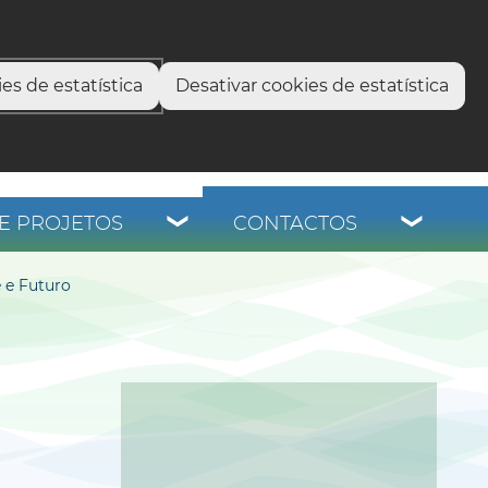
select language
▼
os
es de estatística
Desativar cookies de estatística
E PROJETOS
CONTACTOS
e e Futuro