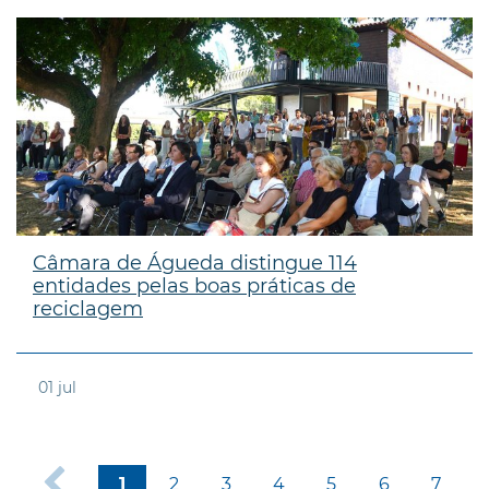
Câmara de Águeda distingue 114
entidades pelas boas práticas de
reciclagem
01
jul
2
3
4
5
6
7
1