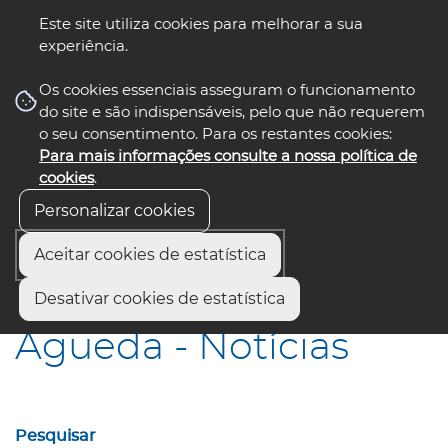
Este site utiliza cookies para melhorar a sua
experiência.
☰ Menu
Os cookies essenciais asseguram o funcionamento
do site e são indispensáveis, pelo que não requerem
o seu consentimento. Para os restantes cookies:
Para mais informações consulte a nossa política de
siga-nos
select language
▼
cookies
.
Personalizar cookies
Aceitar cookies de estatística
Início
Municípios
Águeda - Notícias
Desativar cookies de estatística
Águeda - Notícias
Pesquisar