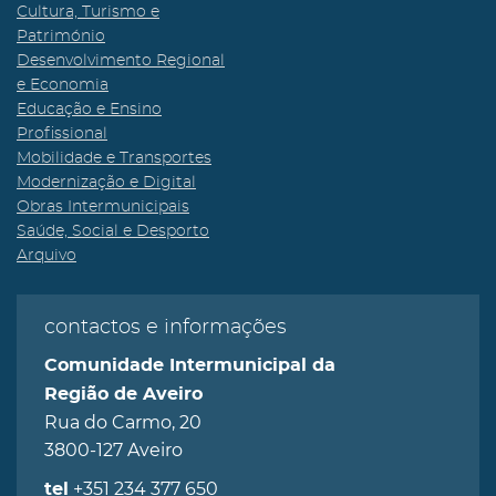
Cultura, Turismo e
Património
Desenvolvimento Regional
e Economia
Educação e Ensino
Profissional
Mobilidade e Transportes
Modernização e Digital
Obras Intermunicipais
Saúde, Social e Desporto
Arquivo
contactos e informações
Comunidade Intermunicipal da
Região de Aveiro
Rua do Carmo, 20
3800-127 Aveiro
+351 234 377 650
tel