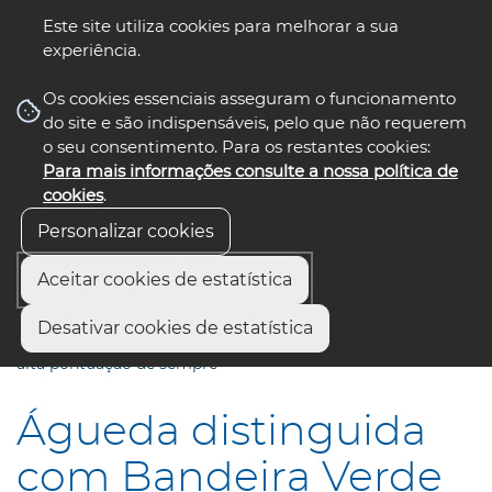
Este site utiliza cookies para melhorar a sua
experiência.
☰ Menu
Os cookies essenciais asseguram o funcionamento
do site e são indispensáveis, pelo que não requerem
o seu consentimento. Para os restantes cookies:
Para mais informações consulte a nossa política de
siga-nos
select language
▼
cookies
.
Personalizar cookies
Aceitar cookies de estatística
Início
Municípios
Desativar cookies de estatística
Águeda distinguida com Bandeira Verde ECOXXI com mais
alta pontuação de sempre
Águeda distinguida
com Bandeira Verde