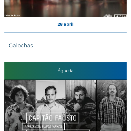
28
abril
Galochas
Águeda