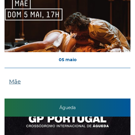
05
maio
Mãe
Águeda