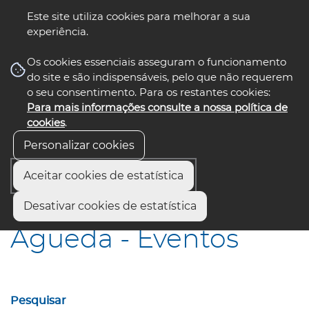
Este site utiliza cookies para melhorar a sua
experiência.
☰ Menu
Os cookies essenciais asseguram o funcionamento
do site e são indispensáveis, pelo que não requerem
o seu consentimento. Para os restantes cookies:
Para mais informações consulte a nossa política de
siga-nos
select language
▼
cookies
.
Personalizar cookies
Aceitar cookies de estatística
Início
Municípios
Águeda - Eventos
Desativar cookies de estatística
Águeda - Eventos
Pesquisar