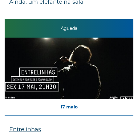
Ainda, um elefante na sala
Águeda
17
maio
Entrelinhas