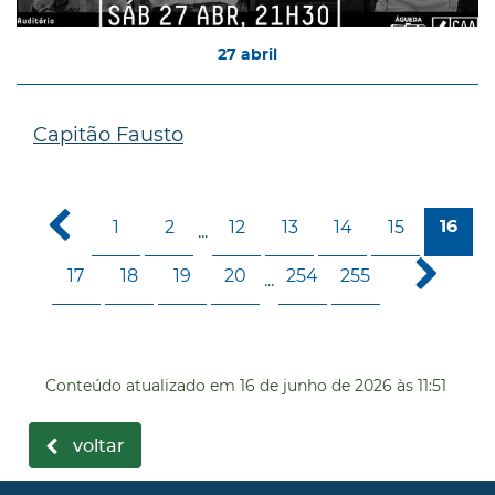
27
abril
Capitão Fausto
1
2
12
13
14
15
16
...
17
18
19
20
254
255
...
Conteúdo atualizado em
16 de junho de 2026
às 11:51
voltar