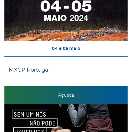
04
e
05
maio
MXGP Portugal
Águeda