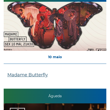
10
maio
Madame Butterfly
Águeda