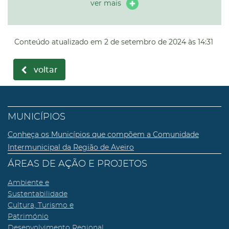
ver mais
Conteúdo atualizado em
2 de setembro de 2024
às 14:31
voltar
MUNICÍPIOS
Conheça os Municípios que compõem a Comunidade
Intermunicipal da Região de Aveiro
ÁREAS DE AÇÃO E PROJETOS
Ambiente e
Sustentabilidade
Cultura, Turismo e
Património
Desenvolvimento Regional