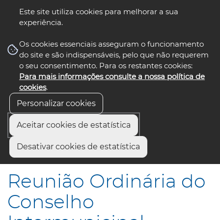
Este site utiliza cookies para melhorar a sua
experiência.
☰ Menu
Os cookies essenciais asseguram o funcionamento
do site e são indispensáveis, pelo que não requerem
o seu consentimento. Para os restantes cookies:
Para mais informações consulte a nossa política de
siga-nos
select language
▼
cookies
.
Personalizar cookies
Aceitar cookies de estatística
Início
Municípios
Desativar cookies de estatística
Reunião Ordinária do Conselho Intermunicipal
Reunião Ordinária do
Conselho