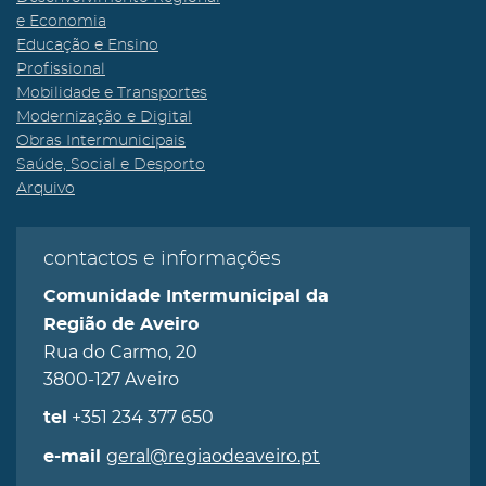
e Economia
Educação e Ensino
Profissional
Mobilidade e Transportes
Modernização e Digital
Obras Intermunicipais
Saúde, Social e Desporto
Arquivo
contactos e informações
Comunidade Intermunicipal da
Região de Aveiro
Rua do Carmo, 20
3800-127 Aveiro
+351 234 377 650
tel
geral@regiaodeaveiro.pt
e-mail