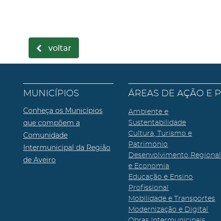
voltar
MUNICÍPIOS
ÁREAS DE AÇÃO E 
Conheça os Municípios
Ambiente e
que compõem a
Sustentabilidade
Cultura, Turismo e
Comunidade
Património
Intermunicipal da Região
Desenvolvimento Regiona
de Aveiro
e Economia
Educação e Ensino
Profissional
Mobilidade e Transportes
Modernização e Digital
Obras Intermunicipais