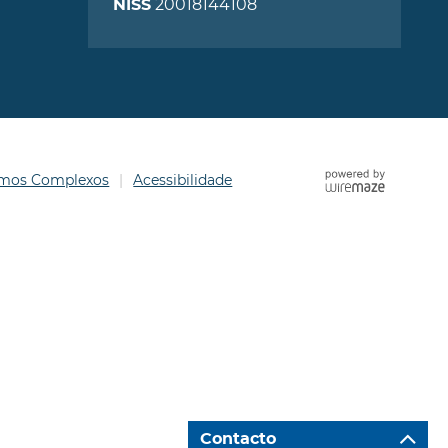
20018144108
NISS
ermos Complexos
Acessibilidade
Contacto