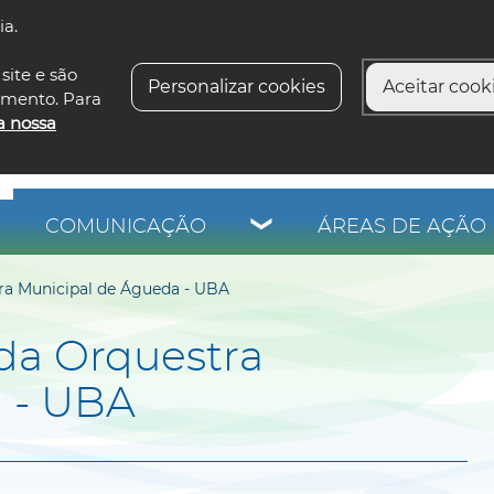
ia.
siga-n
site e são
Personalizar cookies
Aceitar cooki
imento. Para
a nossa
COMUNICAÇÃO
ÁREAS DE AÇÃO 
ra Municipal de Águeda - UBA
da Orquestra
 - UBA