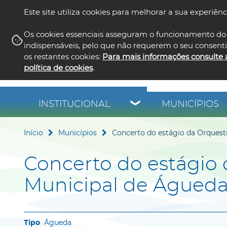
Este site utiliza cookies para melhorar a sua experiênc
Os cookies essenciais asseguram o funcionamento do 
indispensáveis, pelo que não requerem o seu consent
os restantes cookies:
Para mais informações consulte 
política de cookies
.
INSTITUCIONAL
MUNICÍPIOS
Início
Municípios
Concerto do estágio da Orquest
Concerto do estágio 
Municipal de Águeda
Águeda