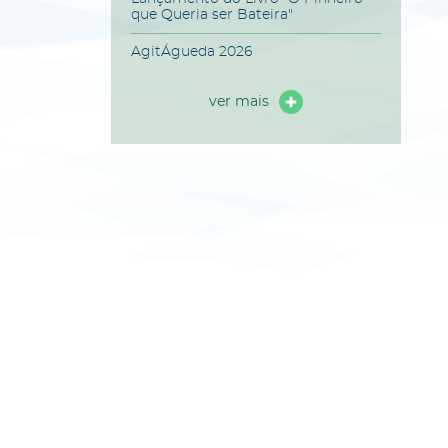
que Queria ser Bateira"
AgitÁgueda 2026
ver mais