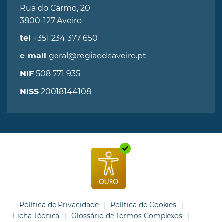
Rua do Carmo, 20
3800-127 Aveiro
+351 234 377 650
tel
geral@regiaodeaveiro.pt
e-mail
508 771 935
NIF
20018144108
NISS
Política de Privacidade
Política de Cookies
Ficha Técnica
Glossário de Termos Complexos