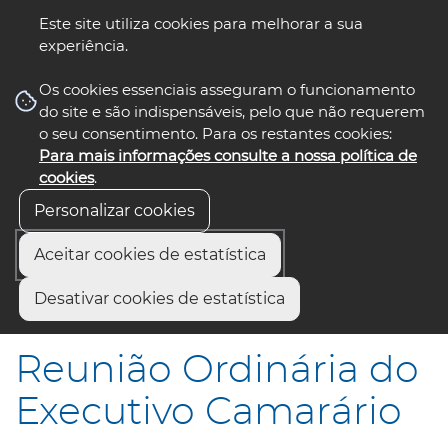
Este site utiliza cookies para melhorar a sua
experiência.
☰ Menu
Os cookies essenciais asseguram o funcionamento
do site e são indispensáveis, pelo que não requerem
o seu consentimento. Para os restantes cookies:
Para mais informações consulte a nossa política de
siga-nos
select language
▼
cookies
.
Personalizar cookies
Aceitar cookies de estatística
Início
Municípios
Desativar cookies de estatística
Reunião Ordinária do Executivo Camarário
Reunião Ordinária do
Executivo Camarário