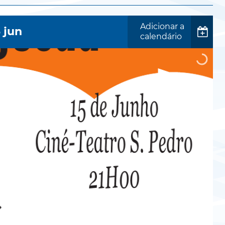
Adicionar a
5
jun
calendário