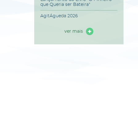
que Queria ser Bateira"
AgitÁgueda 2026
ver mais