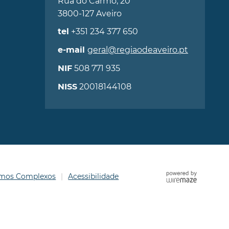
Rua do Carmo, 20
3800-127 Aveiro
+351 234 377 650
tel
geral@regiaodeaveiro.pt
e-mail
508 771 935
NIF
20018144108
NISS
ermos Complexos
Acessibilidade