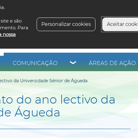
ia.
siga-n
site e são
Personalizar cookies
Aceitar cooki
imento. Para
a nossa
COMUNICAÇÃO
ÁREAS DE AÇÃO 
ectivo da Universidade Sénior de Águeda
o do ano lectivo da
 de Águeda