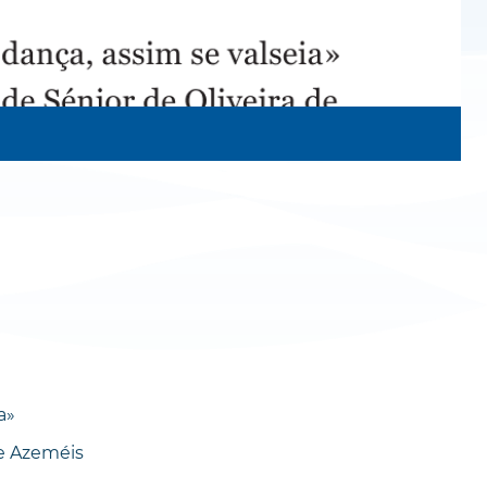
a»
de Azeméis