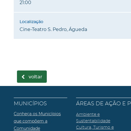
21:00
Cine-Teatro S. Pedro, Águeda
voltar
MUNICÍPIOS
ÁREAS DE AÇÃO E 
Conheça os Municípios
Ambiente e
que compõem a
Sustentabilidade
Cultura, Turismo e
Comunidade