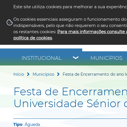
Este site utiliza cookies para melhorar a sua experiênc
Os cookies essenciais asseguram o funcionamento do 
indispensáveis, pelo que não requerem o seu consent
os restantes cookies:
Para mais informações consulte 
política de cookies
.
INSTITUCIONAL
MUNICÍPIOS
Início
Municípios
Festa de Encerramento do ano l
Festa de Encerrament
Universidade Sénior
Águeda