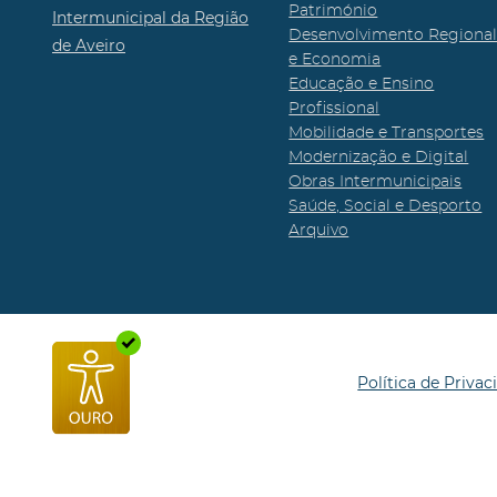
Património
Intermunicipal da Região
Desenvolvimento Regiona
de Aveiro
e Economia
Educação e Ensino
Profissional
Mobilidade e Transportes
Modernização e Digital
Obras Intermunicipais
Saúde, Social e Desporto
Arquivo
Política de Privac